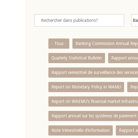
- Tous -
Banking Commission Annual Rep
Quaterly Statistical Bulletin
Rapport annue
Rapport semestriel de surveillance des servic
Report on Monetary Policy in WAMU
Rep
Report on WAEMU’s financial market infrastru
Rapport annuel sur les systèmes de paiement
Note trimestrielle d‘information
Rapport a