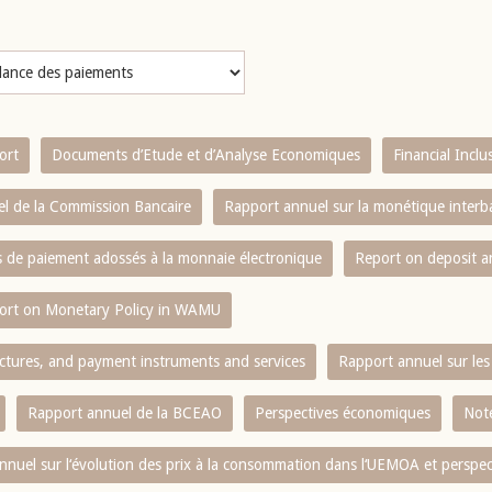
ort
Documents d’Etude et d’Analyse Economiques
Financial Incl
l de la Commission Bancaire
Rapport annuel sur la monétique inter
es de paiement adossés à la monnaie électronique
Report on deposit 
ort on Monetary Policy in WAMU
ctures, and payment instruments and services
Rapport annuel sur les 
Rapport annuel de la BCEAO
Perspectives économiques
Note
nnuel sur l‘évolution des prix à la consommation dans l‘UEMOA et perspec