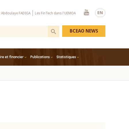
Youtube
EN
x Abdoulaye FADIGA
Les FinTech dans l'UEMOA
BCEAO NEWS
e et financier
Publications
Statistiques