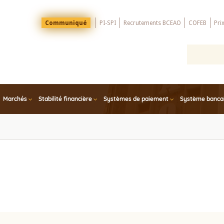
Menu
Communiqué
PI-SPI
Recrutements BCEAO
COFEB
Pri
Top
Marchés
Stabilité financière
Systèmes de paiement
Système bancair