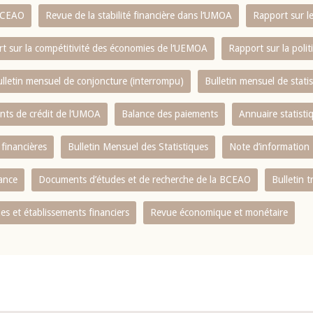
 BCEAO
Revue de la stabilité financière dans l‘UMOA
Rapport sur l
t sur la compétitivité des économies de l‘UEMOA
Rapport sur la poli
lletin mensuel de conjoncture (interrompu)
Bulletin mensuel de stat
ents de crédit de l‘UMOA
Balance des paiements
Annuaire statisti
 financières
Bulletin Mensuel des Statistiques
Note d’information
nance
Documents d’études et de recherche de la BCEAO
Bulletin t
s et établissements financiers
Revue économique et monétaire