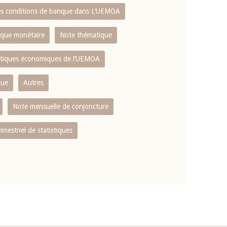
es conditions de banque dans L‘UEMOA
tique monétaire
Note thématique
istiques économiques de l‘UEMOA
que
Autres
Note mensuelle de conjoncture
rimestriel de statistiques