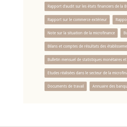
Rapport d‘audit sur les états financiers de la
Rapport sur le commerce extérieur
Rappor
Note sur la situation de la microfinance
Bu
Bilans et comptes de résultats des établissem
Bulletin mensuel de statistiques monétaires et
Etudes réalisées dans le secteur de la microfi
Documents de travail
Annuaire des banque