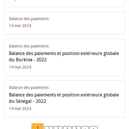
Balance des paiements
14 mai 2024
Balance des paiements
Balance des paiements et position extérieure globale
du Burkina - 2022
14 mai 2024
Balance des paiements
Balance des paiements et position extérieure globale
du Sénégal - 2022
14 mai 2024
Pagination
Current
1
Page
2
Page
3
Page
4
Page
5
Next
›
Last
»