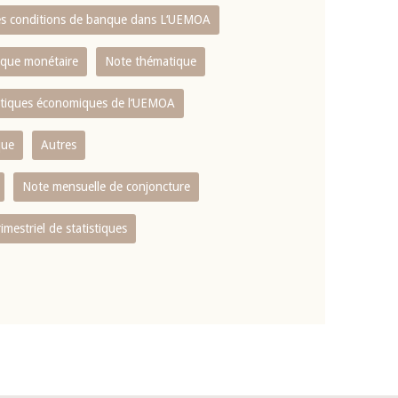
es conditions de banque dans L‘UEMOA
tique monétaire
Note thématique
istiques économiques de l‘UEMOA
que
Autres
Note mensuelle de conjoncture
rimestriel de statistiques