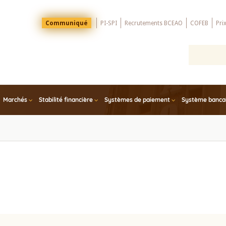
Menu
Communiqué
PI-SPI
Recrutements BCEAO
COFEB
Pri
Top
Marchés
Stabilité financière
Systèmes de paiement
Système bancair