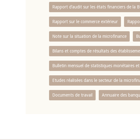
Rapport d‘audit sur les états financiers de la
Rapport sur le commerce extérieur
Rappor
Note sur la situation de la microfinance
Bu
Bilans et comptes de résultats des établissem
Bulletin mensuel de statistiques monétaires et
Etudes réalisées dans le secteur de la microfi
Documents de travail
Annuaire des banque