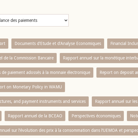
ort
Documents d’Etude et d’Analyse Economiques
Financial Incl
l de la Commission Bancaire
Rapport annuel sur la monétique inter
es de paiement adossés à la monnaie électronique
Report on deposit 
ort on Monetary Policy in WAMU
ctures, and payment instruments and services
Rapport annuel sur les 
Rapport annuel de la BCEAO
Perspectives économiques
Note
nnuel sur l‘évolution des prix à la consommation dans l‘UEMOA et perspec