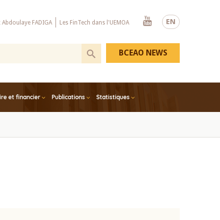
Youtube
EN
x Abdoulaye FADIGA
Les FinTech dans l'UEMOA
BCEAO NEWS
e et financier
Publications
Statistiques