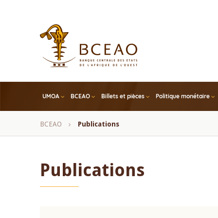
Skip
to
main
content
UMOA
BCEAO
Billets et pièces
Politique monétaire
Fil
BCEAO
Publications
d'Ariane
Publications