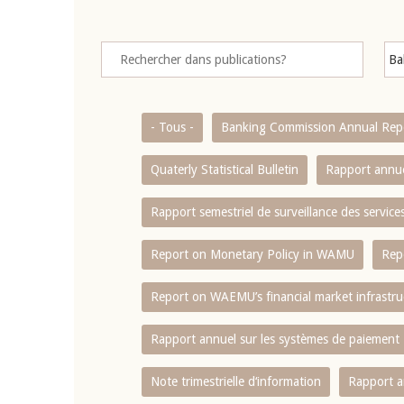
- Tous -
Banking Commission Annual Rep
Quaterly Statistical Bulletin
Rapport annue
Rapport semestriel de surveillance des servic
Report on Monetary Policy in WAMU
Rep
Report on WAEMU’s financial market infrastru
Rapport annuel sur les systèmes de paiement
Note trimestrielle d‘information
Rapport a