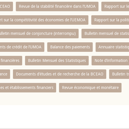
 BCEAO
Revue de la stabilité financière dans l‘UMOA
Rapport sur l
t sur la compétitivité des économies de l‘UEMOA
Rapport sur la poli
lletin mensuel de conjoncture (interrompu)
Bulletin mensuel de stat
ents de crédit de l‘UMOA
Balance des paiements
Annuaire statisti
 financières
Bulletin Mensuel des Statistiques
Note d’information
nance
Documents d’études et de recherche de la BCEAO
Bulletin t
s et établissements financiers
Revue économique et monétaire