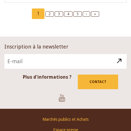
Pagination
Current
1
Page
2
Page
3
Page
4
Page
5
Next
›
Last
»
page
page
page
Inscription à la newsletter
Plus d'informations ?
CONTACT
Youtube
Footer
Marchés publics et Achats
menu
Espace presse