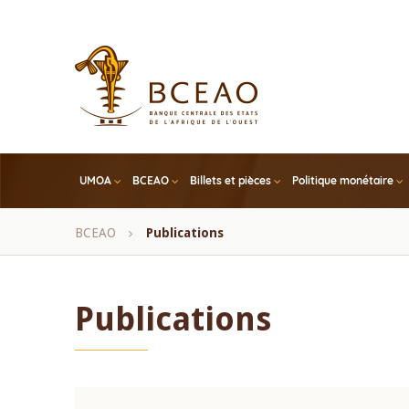
Skip
to
main
content
UMOA
BCEAO
Billets et pièces
Politique monétaire
Fil
BCEAO
Publications
d'Ariane
Publications