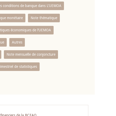
es conditions de banque dans L‘UEMOA
tique monétaire
Note thématique
istiques économiques de l‘UEMOA
que
Autres
Note mensuelle de conjoncture
rimestriel de statistiques
s financiers de la BCEAO