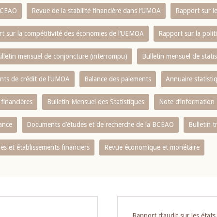
 BCEAO
Revue de la stabilité financière dans l‘UMOA
Rapport sur l
t sur la compétitivité des économies de l‘UEMOA
Rapport sur la poli
lletin mensuel de conjoncture (interrompu)
Bulletin mensuel de stat
ents de crédit de l‘UMOA
Balance des paiements
Annuaire statisti
 financières
Bulletin Mensuel des Statistiques
Note d’information
nance
Documents d’études et de recherche de la BCEAO
Bulletin t
s et établissements financiers
Revue économique et monétaire
O
Rapport d‘audit sur les état