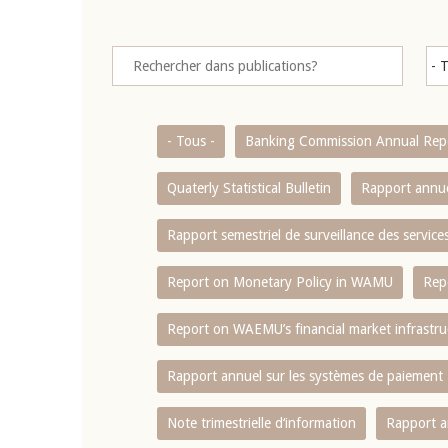
- Tous -
Banking Commission Annual Rep
Quaterly Statistical Bulletin
Rapport annue
Rapport semestriel de surveillance des servic
Report on Monetary Policy in WAMU
Rep
Report on WAEMU’s financial market infrastru
Rapport annuel sur les systèmes de paiement
Note trimestrielle d‘information
Rapport a