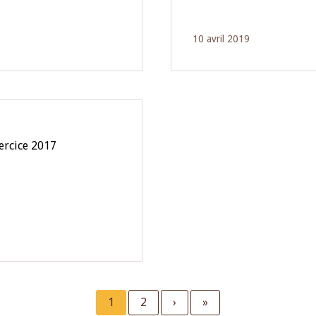
10 avril 2019
O
xercice 2017
Current
1
Page
2
Next
›
Last
»