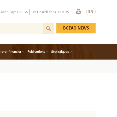
Youtube
EN
x Abdoulaye FADIGA
Les FinTech dans l'UEMOA
BCEAO NEWS
e et financier
Publications
Statistiques