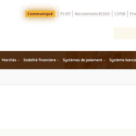
Menu
Communiqué
PI-SPI
Recrutements BCEAO
COFEB
Pri
Top
Marchés
Stabilité financière
Systèmes de paiement
Système bancair