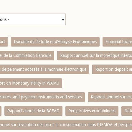
ort
Documents d’Etude et d’Analyse Economiques
Financial Incl
l de la Commission Bancaire
Rapport annuel sur la monétique inter
es de paiement adossés à la monnaie électronique
Report on deposit 
ort on Monetary Policy in WAMU
ctures, and payment instruments and services
Rapport annuel sur les 
Rapport annuel de la BCEAO
Perspectives économiques
Note
nnuel sur l‘évolution des prix à la consommation dans l‘UEMOA et perspec