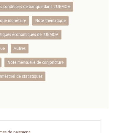
es conditions de banque dans L‘UEMOA
tique monétaire
Note thématique
istiques économiques de l‘UEMOA
que
Autres
Note mensuelle de conjoncture
rimestriel de statistiques
èmes de paiement