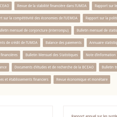
 BCEAO
Revue de la stabilité financière dans l‘UMOA
Rapport sur l
t sur la compétitivité des économies de l‘UEMOA
Rapport sur la poli
lletin mensuel de conjoncture (interrompu)
Bulletin mensuel de stat
ents de crédit de l‘UMOA
Balance des paiements
Annuaire statisti
 financières
Bulletin Mensuel des Statistiques
Note d’information
nance
Documents d’études et de recherche de la BCEAO
Bulletin t
s et établissements financiers
Revue économique et monétaire
Rapport annuel sur les syst