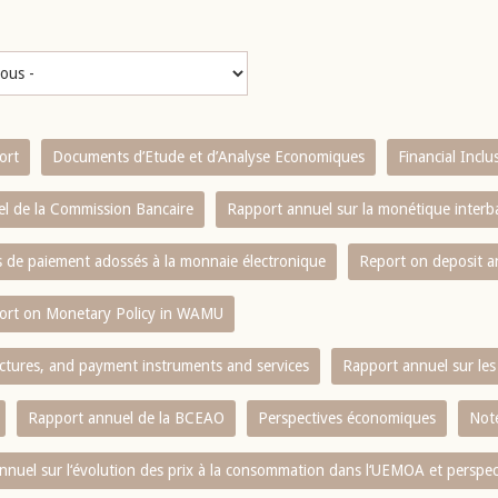
ort
Documents d’Etude et d’Analyse Economiques
Financial Incl
l de la Commission Bancaire
Rapport annuel sur la monétique inter
es de paiement adossés à la monnaie électronique
Report on deposit 
ort on Monetary Policy in WAMU
ctures, and payment instruments and services
Rapport annuel sur les 
Rapport annuel de la BCEAO
Perspectives économiques
Note
nnuel sur l‘évolution des prix à la consommation dans l‘UEMOA et perspec