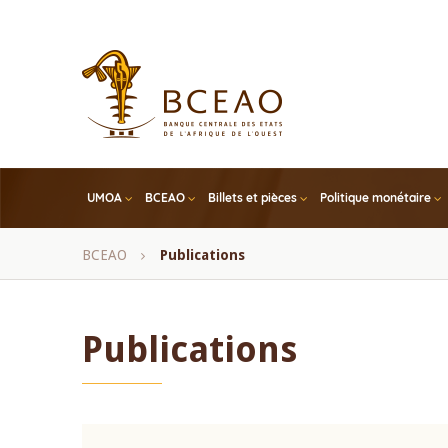
Skip
to
main
content
UMOA
BCEAO
Billets et pièces
Politique monétaire
Fil
BCEAO
Publications
d'Ariane
Publications