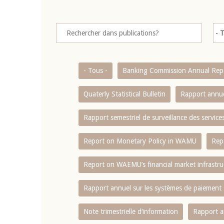
- Tous -
Banking Commission Annual Rep
Quaterly Statistical Bulletin
Rapport annue
Rapport semestriel de surveillance des servic
Report on Monetary Policy in WAMU
Rep
Report on WAEMU’s financial market infrastru
Rapport annuel sur les systèmes de paiement
Note trimestrielle d‘information
Rapport a