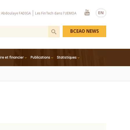
Youtube
EN
x Abdoulaye FADIGA
Les FinTech dans l'UEMOA
BCEAO NEWS
e et financier
Publications
Statistiques