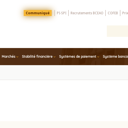
Menu
Communiqué
PI-SPI
Recrutements BCEAO
COFEB
Pri
Top
Marchés
Stabilité financière
Systèmes de paiement
Système bancair