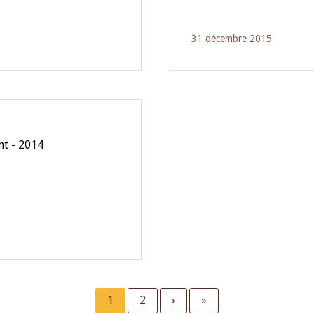
31 décembre 2015
nt - 2014
Current
1
Page
2
Next
›
Last
»