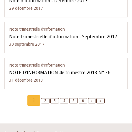
Note d’information - Décembre 2017
29 décembre 2017
Note trimestrielle d‘information
Note trimestrielle d’information - Septembre 2017
30 septembre 2017
Note trimestrielle d‘information
NOTE D’INFORMATION 4e trimestre 2013 N° 36
31 décembre 2013
Pagination
Current
1
Page
2
Page
3
Page
4
Page
5
Page
6
Next
›
Last
»
page
page
page