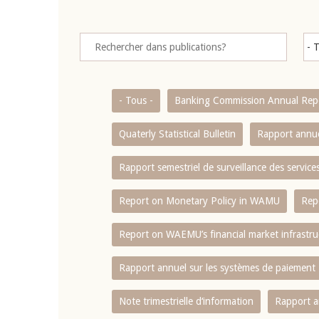
- Tous -
Banking Commission Annual Rep
Quaterly Statistical Bulletin
Rapport annue
Rapport semestriel de surveillance des servic
Report on Monetary Policy in WAMU
Rep
Report on WAEMU’s financial market infrastru
Rapport annuel sur les systèmes de paiement
Note trimestrielle d‘information
Rapport a