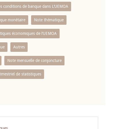
es conditions de banque dans L‘UEMOA
tique monétaire
Note thématique
istiques économiques de l‘UEMOA
que
Autres
Note mensuelle de conjoncture
rimestriel de statistiques
iques