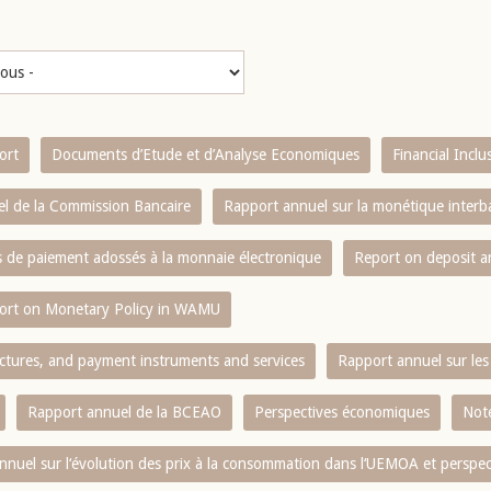
ort
Documents d’Etude et d’Analyse Economiques
Financial Incl
l de la Commission Bancaire
Rapport annuel sur la monétique inter
es de paiement adossés à la monnaie électronique
Report on deposit 
ort on Monetary Policy in WAMU
ctures, and payment instruments and services
Rapport annuel sur les 
Rapport annuel de la BCEAO
Perspectives économiques
Note
nnuel sur l‘évolution des prix à la consommation dans l‘UEMOA et perspec