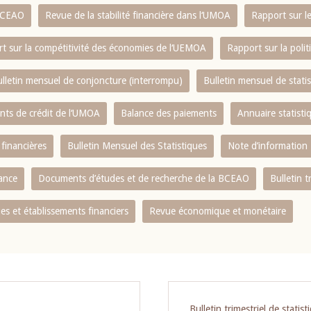
 BCEAO
Revue de la stabilité financière dans l‘UMOA
Rapport sur l
t sur la compétitivité des économies de l‘UEMOA
Rapport sur la poli
lletin mensuel de conjoncture (interrompu)
Bulletin mensuel de stat
ents de crédit de l‘UMOA
Balance des paiements
Annuaire statisti
 financières
Bulletin Mensuel des Statistiques
Note d’information
nance
Documents d’études et de recherche de la BCEAO
Bulletin t
s et établissements financiers
Revue économique et monétaire
Bulletin trimestriel de statist