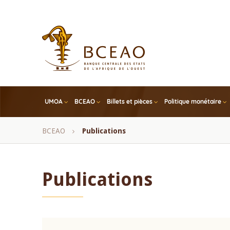
Skip
to
main
content
UMOA
BCEAO
Billets et pièces
Politique monétaire
Fil
BCEAO
Publications
d'Ariane
Publications