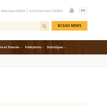
Youtube
EN
x Abdoulaye FADIGA
Les FinTech dans l'UEMOA
BCEAO NEWS
e et financier
Publications
Statistiques