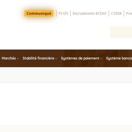
Menu
Communiqué
PI-SPI
Recrutements BCEAO
COFEB
Pri
Top
Marchés
Stabilité financière
Systèmes de paiement
Système bancair