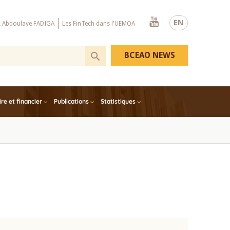
Youtube
EN
x Abdoulaye FADIGA
Les FinTech dans l'UEMOA
BCEAO NEWS
e et financier
Publications
Statistiques