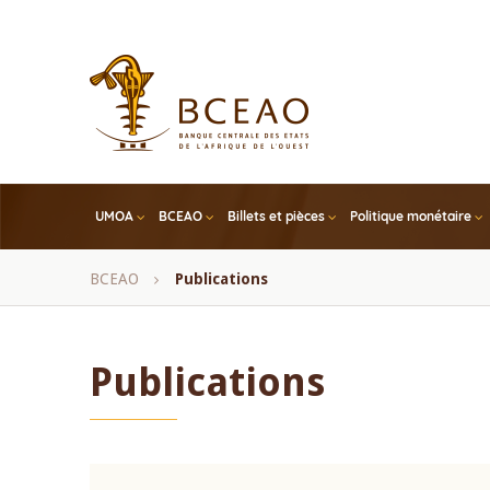
Skip
to
main
content
UMOA
BCEAO
Billets et pièces
Politique monétaire
Fil
BCEAO
Publications
d'Ariane
Publications