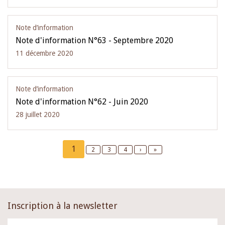
Note d’information
Note d'information N°63 - Septembre 2020
11 décembre 2020
Note d’information
Note d'information N°62 - Juin 2020
28 juillet 2020
Pagination
Current
1
Page
2
Page
3
Page
4
Next
›
Last
»
page
page
page
Inscription à la newsletter