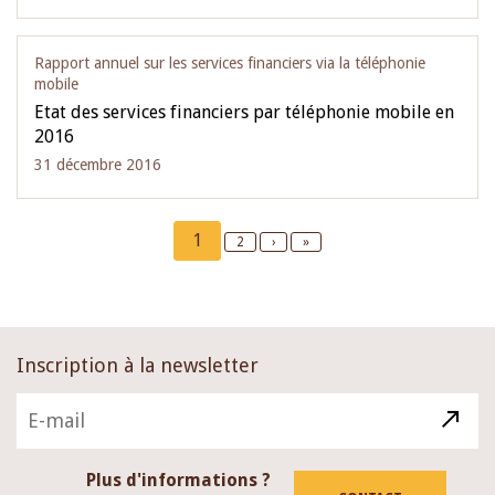
Rapport annuel sur les services financiers via la téléphonie
mobile
Etat des services financiers par téléphonie mobile en
2016
31 décembre 2016
Pagination
Current
1
Page
2
Next
›
Last
»
page
page
page
Inscription à la newsletter
Plus d'informations ?