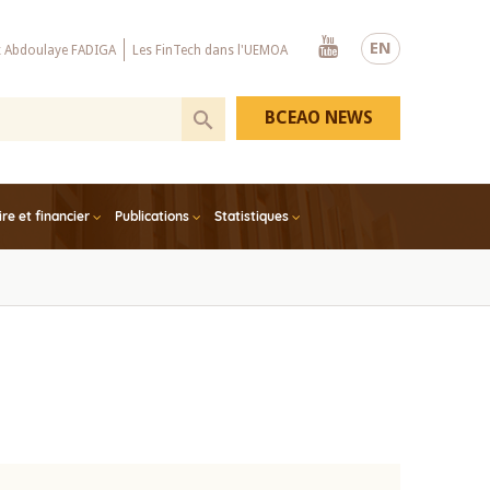
Youtube
EN
x Abdoulaye FADIGA
Les FinTech dans l'UEMOA
BCEAO NEWS
e et financier
Publications
Statistiques