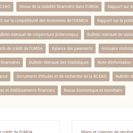
 BCEAO
Revue de la stabilité financière dans l‘UMOA
Rapport sur l
t sur la compétitivité des économies de l‘UEMOA
Rapport sur la poli
lletin mensuel de conjoncture (interrompu)
Bulletin mensuel de stat
ents de crédit de l‘UMOA
Balance des paiements
Annuaire statisti
 financières
Bulletin Mensuel des Statistiques
Note d’information
nance
Documents d’études et de recherche de la BCEAO
Bulletin t
s et établissements financiers
Revue économique et monétaire
e crédit de l‘UMOA
Bilans et comptes de résulta