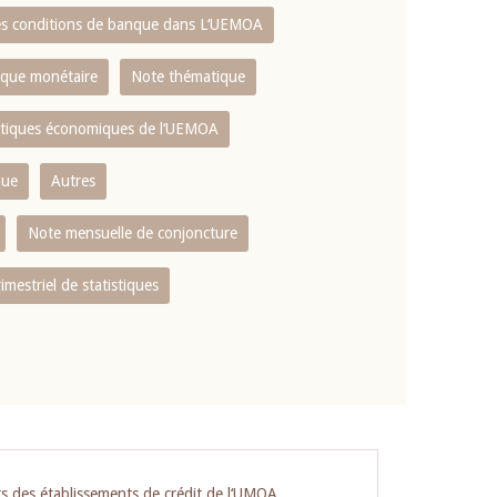
es conditions de banque dans L‘UEMOA
tique monétaire
Note thématique
istiques économiques de l‘UEMOA
que
Autres
Note mensuelle de conjoncture
rimestriel de statistiques
ts des établissements de crédit de l‘UMOA