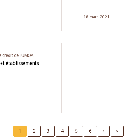
18 mars 2021
e crédit de l‘UMOA
 et établissements
Current
1
Page
2
Page
3
Page
4
Page
5
Page
6
Next
›
Last
»