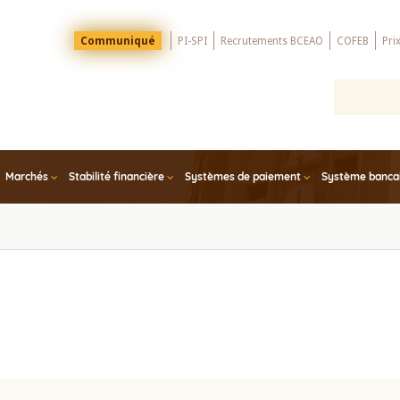
Menu
Communiqué
PI-SPI
Recrutements BCEAO
COFEB
Pri
Top
Marchés
Stabilité financière
Systèmes de paiement
Système bancair