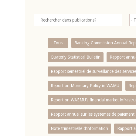
- Tous -
Banking Commission Annual Rep
Quaterly Statistical Bulletin
Rapport annue
Rapport semestriel de surveillance des servic
Report on Monetary Policy in WAMU
Rep
Report on WAEMU’s financial market infrastru
Rapport annuel sur les systèmes de paiement
Note trimestrielle d‘information
Rapport a