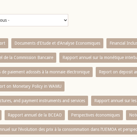
ort
Documents d’Etude et d’Analyse Economiques
Financial Incl
l de la Commission Bancaire
Rapport annuel sur la monétique inter
es de paiement adossés à la monnaie électronique
Report on deposit 
ort on Monetary Policy in WAMU
ctures, and payment instruments and services
Rapport annuel sur les 
Rapport annuel de la BCEAO
Perspectives économiques
Note
nnuel sur l‘évolution des prix à la consommation dans l‘UEMOA et perspec