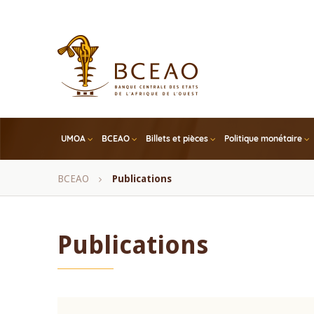
Skip
to
main
content
UMOA
BCEAO
Billets et pièces
Politique monétaire
Fil
BCEAO
Publications
d'Ariane
Publications