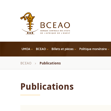
Skip
to
main
content
UMOA
BCEAO
Billets et pièces
Politique monétaire
Fil
BCEAO
Publications
d'Ariane
Publications