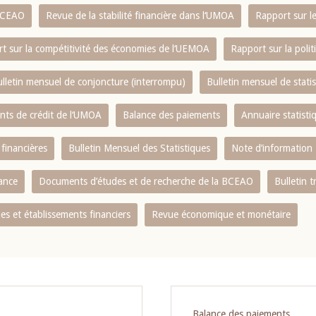
 BCEAO
Revue de la stabilité financière dans l‘UMOA
Rapport sur l
t sur la compétitivité des économies de l‘UEMOA
Rapport sur la poli
lletin mensuel de conjoncture (interrompu)
Bulletin mensuel de stat
ents de crédit de l‘UMOA
Balance des paiements
Annuaire statisti
 financières
Bulletin Mensuel des Statistiques
Note d’information
nance
Documents d’études et de recherche de la BCEAO
Bulletin t
s et établissements financiers
Revue économique et monétaire
Balance des paiements