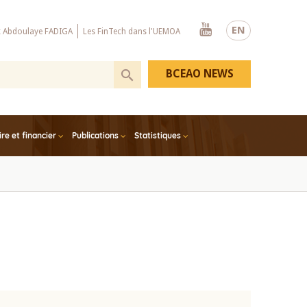
Youtube
EN
x Abdoulaye FADIGA
Les FinTech dans l'UEMOA
BCEAO NEWS
e et financier
Publications
Statistiques