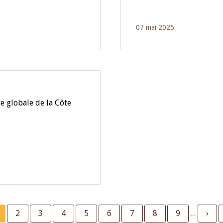
07 mai 2025
e globale de la Côte
urrent
Page
2
Page
3
Page
4
Page
5
Page
6
Page
7
Page
8
Page
9
Next
›
…