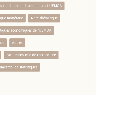
es conditions de banque dans L‘UEMOA
tique monétaire
Note thématique
istiques économiques de l‘UEMOA
que
Autres
Note mensuelle de conjoncture
rimestriel de statistiques