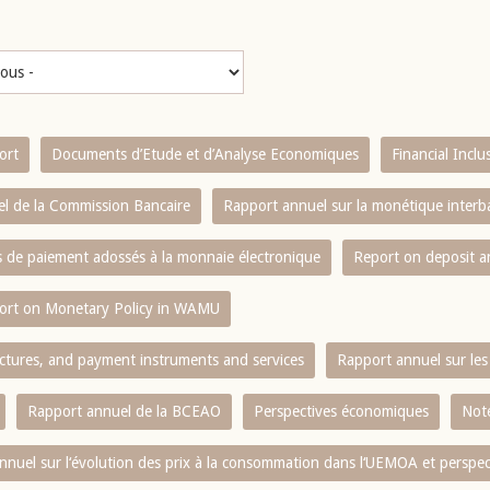
ort
Documents d’Etude et d’Analyse Economiques
Financial Incl
l de la Commission Bancaire
Rapport annuel sur la monétique inter
es de paiement adossés à la monnaie électronique
Report on deposit 
ort on Monetary Policy in WAMU
ctures, and payment instruments and services
Rapport annuel sur les 
Rapport annuel de la BCEAO
Perspectives économiques
Note
nnuel sur l‘évolution des prix à la consommation dans l‘UEMOA et perspec