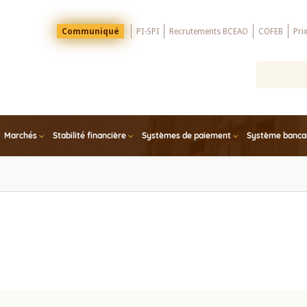
Menu
Communiqué
PI-SPI
Recrutements BCEAO
COFEB
Pri
Top
Marchés
Stabilité financière
Systèmes de paiement
Système bancair