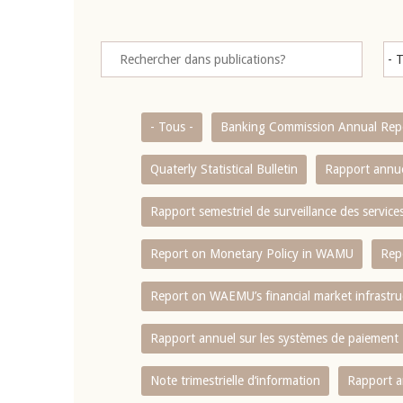
- Tous -
Banking Commission Annual Rep
Quaterly Statistical Bulletin
Rapport annue
Rapport semestriel de surveillance des servic
Report on Monetary Policy in WAMU
Rep
Report on WAEMU’s financial market infrastru
Rapport annuel sur les systèmes de paiement
Note trimestrielle d‘information
Rapport a