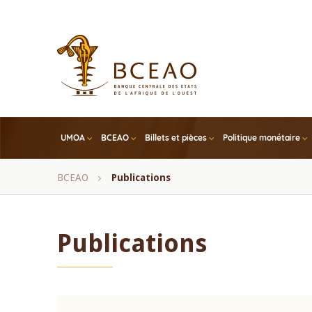
Skip
to
main
content
UMOA
BCEAO
Billets et pièces
Politique monétaire
Fil
BCEAO
Publications
d'Ariane
Publications