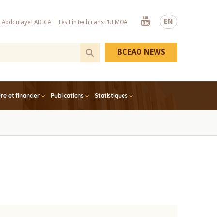
Youtube
EN
x Abdoulaye FADIGA
Les FinTech dans l'UEMOA
BCEAO NEWS
e et financier
Publications
Statistiques