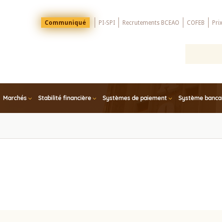
Menu
Communiqué
PI-SPI
Recrutements BCEAO
COFEB
Pri
Top
Marchés
Stabilité financière
Systèmes de paiement
Système bancair