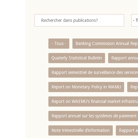
- Tous -
Banking Commission Annual Rep
Quaterly Statistical Bulletin
Rapport annue
Rapport semestriel de surveillance des servic
Report on Monetary Policy in WAMU
Rep
Report on WAEMU’s financial market infrastru
Rapport annuel sur les systèmes de paiement
Note trimestrielle d‘information
Rapport a