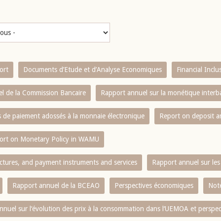
ort
Documents d’Etude et d’Analyse Economiques
Financial Incl
l de la Commission Bancaire
Rapport annuel sur la monétique inter
es de paiement adossés à la monnaie électronique
Report on deposit 
ort on Monetary Policy in WAMU
ctures, and payment instruments and services
Rapport annuel sur les 
Rapport annuel de la BCEAO
Perspectives économiques
Note
nnuel sur l‘évolution des prix à la consommation dans l‘UEMOA et perspec