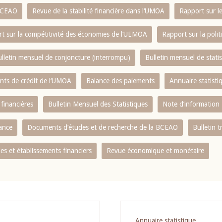
 BCEAO
Revue de la stabilité financière dans l‘UMOA
Rapport sur l
t sur la compétitivité des économies de l‘UEMOA
Rapport sur la poli
lletin mensuel de conjoncture (interrompu)
Bulletin mensuel de stat
ents de crédit de l‘UMOA
Balance des paiements
Annuaire statisti
 financières
Bulletin Mensuel des Statistiques
Note d’information
nance
Documents d’études et de recherche de la BCEAO
Bulletin t
s et établissements financiers
Revue économique et monétaire
Annuaire statistique