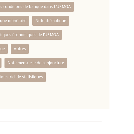
es conditions de banque dans L‘UEMOA
tique monétaire
Note thématique
istiques économiques de l‘UEMOA
que
Autres
Note mensuelle de conjoncture
rimestriel de statistiques