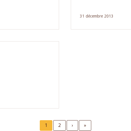
31 décembre 2013
Current
1
Page
2
Next
›
Last
»