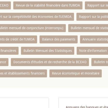
 BCEAO
Revue de la stabilité financière dans l‘UMOA
Rapport sur l
t sur la compétitivité des économies de l‘UEMOA
Rapport sur la poli
lletin mensuel de conjoncture (interrompu)
Bulletin mensuel de stat
ents de crédit de l‘UMOA
Balance des paiements
Annuaire statisti
 financières
Bulletin Mensuel des Statistiques
Note d’information
nance
Documents d’études et de recherche de la BCEAO
Bulletin t
s et établissements financiers
Revue économique et monétaire
Annuaire des banques et éta