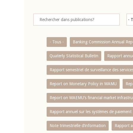
- Tous -
Banking Commission Annual Rep
Quaterly Statistical Bulletin
Rapport annue
Rapport semestriel de surveillance des servic
Report on Monetary Policy in WAMU
Rep
Report on WAEMU’s financial market infrastru
Rapport annuel sur les systèmes de paiement
Note trimestrielle d‘information
Rapport a