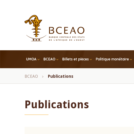
Skip
to
main
content
UMOA
BCEAO
Billets et pièces
Politique monétaire
Fil
BCEAO
Publications
d'Ariane
Publications