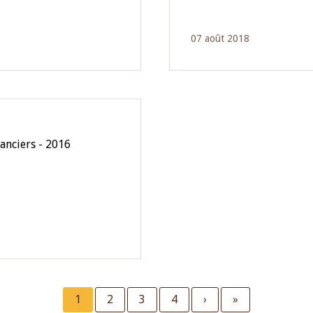
07 août 2018
anciers - 2016
Current
1
Page
2
Page
3
Page
4
Next
›
Last
»