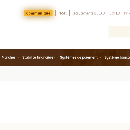
Menu
Communiqué
PI-SPI
Recrutements BCEAO
COFEB
Pri
Top
Marchés
Stabilité financière
Systèmes de paiement
Système bancair