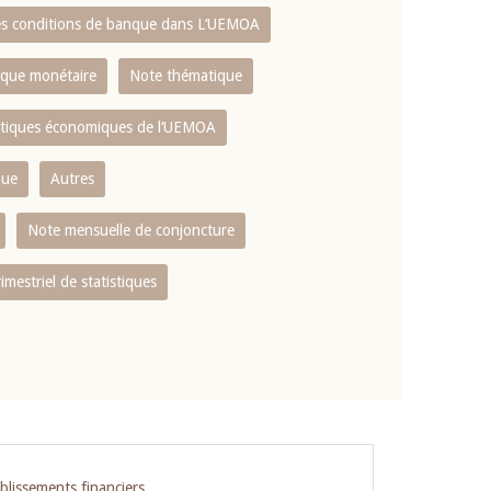
es conditions de banque dans L‘UEMOA
tique monétaire
Note thématique
istiques économiques de l‘UEMOA
que
Autres
Note mensuelle de conjoncture
rimestriel de statistiques
blissements financiers