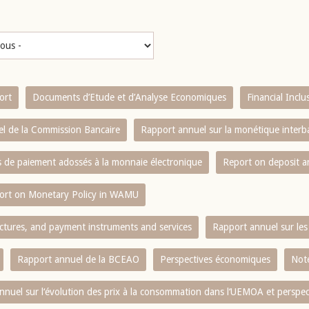
ort
Documents d’Etude et d’Analyse Economiques
Financial Incl
l de la Commission Bancaire
Rapport annuel sur la monétique inter
es de paiement adossés à la monnaie électronique
Report on deposit 
ort on Monetary Policy in WAMU
ctures, and payment instruments and services
Rapport annuel sur les 
Rapport annuel de la BCEAO
Perspectives économiques
Note
nnuel sur l‘évolution des prix à la consommation dans l‘UEMOA et perspec