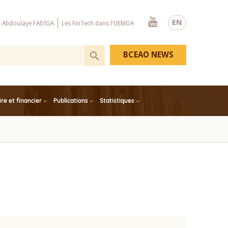
Youtube
EN
x Abdoulaye FADIGA
Les FinTech dans l'UEMOA
BCEAO NEWS
e et financier
Publications
Statistiques