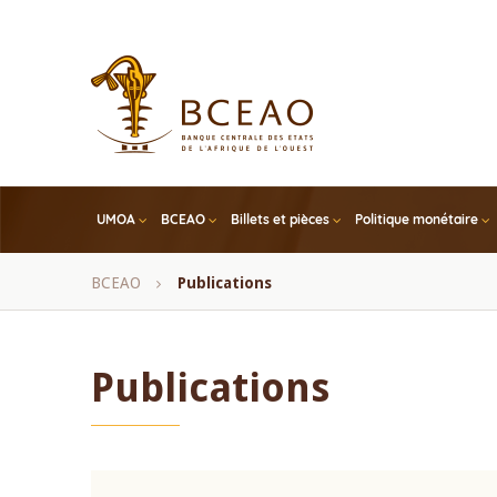
Skip
to
main
content
UMOA
BCEAO
Billets et pièces
Politique monétaire
Fil
BCEAO
Publications
d'Ariane
Publications