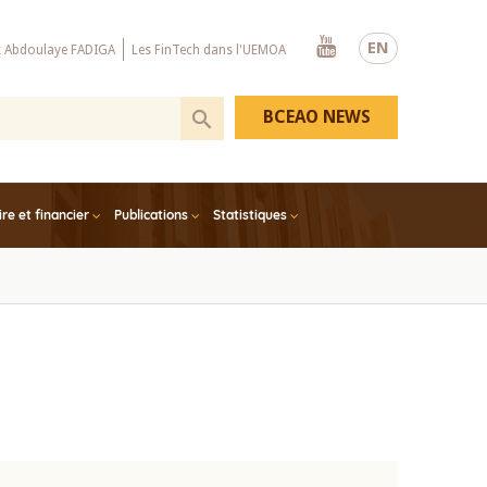
Youtube
EN
x Abdoulaye FADIGA
Les FinTech dans l'UEMOA
BCEAO NEWS
e et financier
Publications
Statistiques