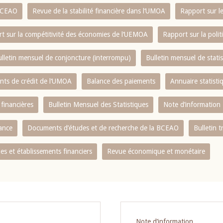
 BCEAO
Revue de la stabilité financière dans l‘UMOA
Rapport sur l
t sur la compétitivité des économies de l‘UEMOA
Rapport sur la poli
lletin mensuel de conjoncture (interrompu)
Bulletin mensuel de stat
ents de crédit de l‘UMOA
Balance des paiements
Annuaire statisti
 financières
Bulletin Mensuel des Statistiques
Note d’information
nance
Documents d’études et de recherche de la BCEAO
Bulletin t
s et établissements financiers
Revue économique et monétaire
Note d’information