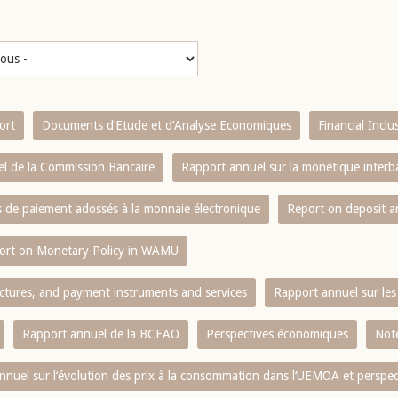
ort
Documents d’Etude et d’Analyse Economiques
Financial Incl
l de la Commission Bancaire
Rapport annuel sur la monétique inter
es de paiement adossés à la monnaie électronique
Report on deposit 
ort on Monetary Policy in WAMU
ctures, and payment instruments and services
Rapport annuel sur les 
Rapport annuel de la BCEAO
Perspectives économiques
Note
nnuel sur l‘évolution des prix à la consommation dans l‘UEMOA et perspec