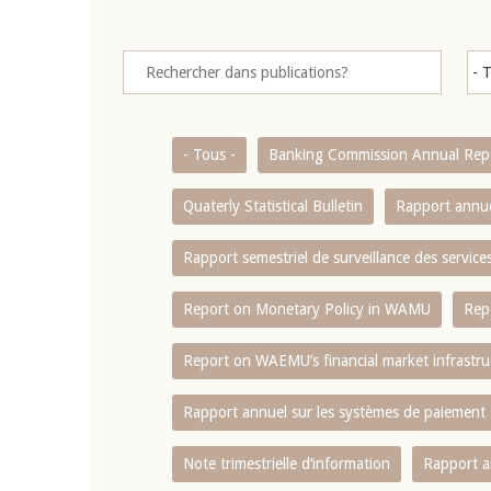
- Tous -
Banking Commission Annual Rep
Quaterly Statistical Bulletin
Rapport annue
Rapport semestriel de surveillance des servic
Report on Monetary Policy in WAMU
Rep
Report on WAEMU’s financial market infrastru
Rapport annuel sur les systèmes de paiement
Note trimestrielle d‘information
Rapport a