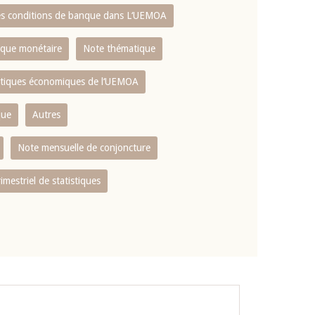
es conditions de banque dans L‘UEMOA
tique monétaire
Note thématique
istiques économiques de l‘UEMOA
que
Autres
Note mensuelle de conjoncture
rimestriel de statistiques