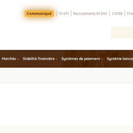
Menu
Communiqué
PI-SPI
Recrutements BCEAO
COFEB
Pri
Top
Marchés
Stabilité financière
Systèmes de paiement
Système bancair