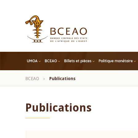
Skip
to
main
content
UMOA
BCEAO
Billets et pièces
Politique monétaire
Fil
BCEAO
Publications
d'Ariane
Publications