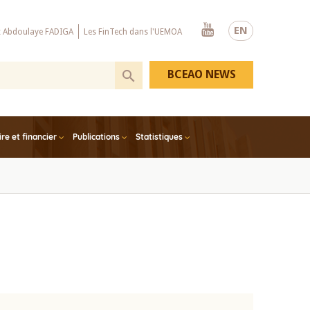
Youtube
EN
x Abdoulaye FADIGA
Les FinTech dans l'UEMOA
BCEAO NEWS
e et financier
Publications
Statistiques