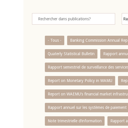
- Tous -
Banking Commission Annual Rep
Quaterly Statistical Bulletin
Rapport annue
Rapport semestriel de surveillance des servic
Report on Monetary Policy in WAMU
Rep
Report on WAEMU’s financial market infrastru
Rapport annuel sur les systèmes de paiement
Note trimestrielle d‘information
Rapport a