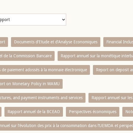
ort
Documents d’Etude et d’Analyse Economiques
Financial Incl
l de la Commission Bancaire
Rapport annuel sur la monétique inter
es de paiement adossés à la monnaie électronique
Report on deposit 
ort on Monetary Policy in WAMU
ctures, and payment instruments and services
Rapport annuel sur les 
Rapport annuel de la BCEAO
Perspectives économiques
Note
nnuel sur l‘évolution des prix à la consommation dans l‘UEMOA et perspec