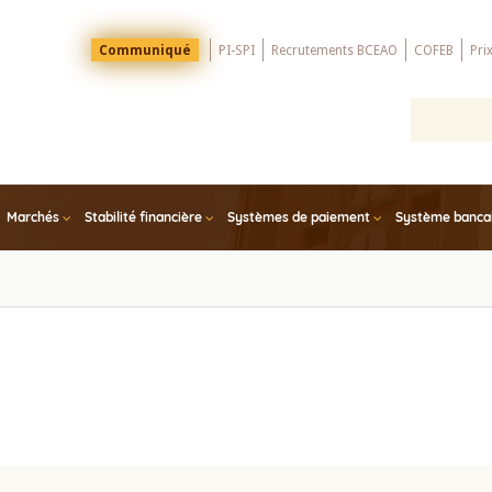
Menu
Communiqué
PI-SPI
Recrutements BCEAO
COFEB
Pri
Top
Marchés
Stabilité financière
Systèmes de paiement
Système bancair