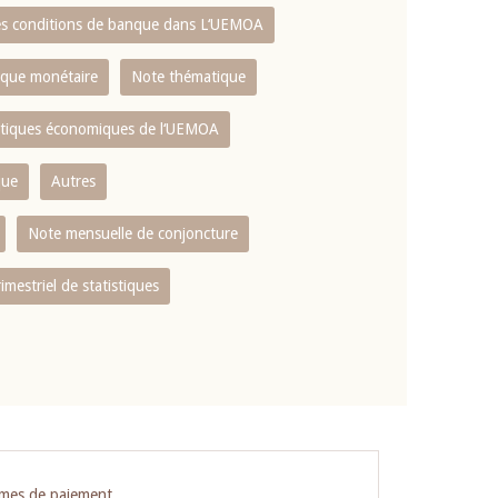
es conditions de banque dans L‘UEMOA
tique monétaire
Note thématique
istiques économiques de l‘UEMOA
que
Autres
Note mensuelle de conjoncture
rimestriel de statistiques
èmes de paiement