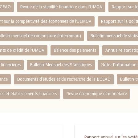
 BCEAO
Revue de la stabilité financière dans l‘UMOA
Rapport sur l
t sur la compétitivité des économies de l‘UEMOA
Rapport sur la poli
lletin mensuel de conjoncture (interrompu)
Bulletin mensuel de stat
ents de crédit de l‘UMOA
Balance des paiements
Annuaire statisti
 financières
Bulletin Mensuel des Statistiques
Note d’information
nance
Documents d’études et de recherche de la BCEAO
Bulletin t
s et établissements financiers
Revue économique et monétaire
Rapport annuel sur les syst