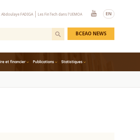
Youtube
EN
x Abdoulaye FADIGA
Les FinTech dans l'UEMOA
BCEAO NEWS
e et financier
Publications
Statistiques