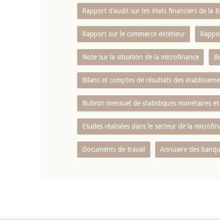
Rapport d‘audit sur les états financiers de la
Rapport sur le commerce extérieur
Rappor
Note sur la situation de la microfinance
Bu
Bilans et comptes de résultats des établissem
Bulletin mensuel de statistiques monétaires et
Etudes réalisées dans le secteur de la microfi
Documents de travail
Annuaire des banque