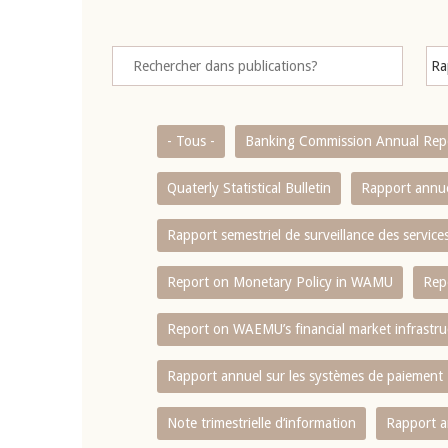
- Tous -
Banking Commission Annual Rep
Quaterly Statistical Bulletin
Rapport annue
Rapport semestriel de surveillance des servic
Report on Monetary Policy in WAMU
Rep
Report on WAEMU’s financial market infrastru
Rapport annuel sur les systèmes de paiement
Note trimestrielle d‘information
Rapport a