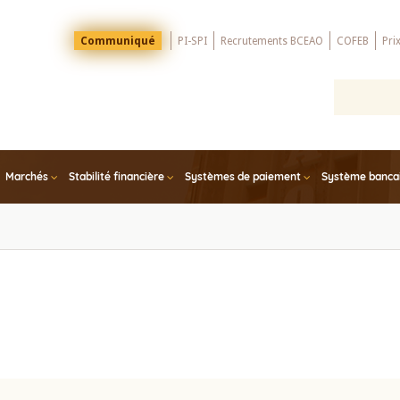
Menu
Communiqué
PI-SPI
Recrutements BCEAO
COFEB
Pri
Top
Marchés
Stabilité financière
Systèmes de paiement
Système bancair