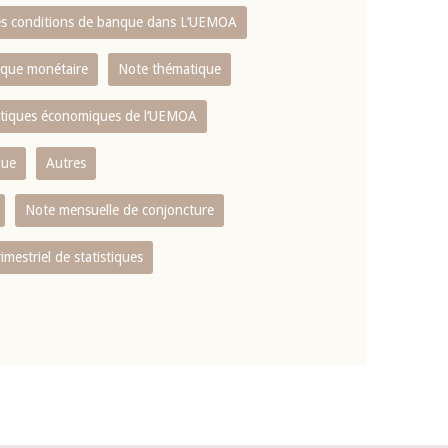
es conditions de banque dans L‘UEMOA
tique monétaire
Note thématique
istiques économiques de l‘UEMOA
que
Autres
Note mensuelle de conjoncture
rimestriel de statistiques