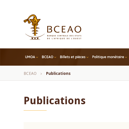
Skip
to
main
content
UMOA
BCEAO
Billets et pièces
Politique monétaire
Fil
BCEAO
Publications
d'Ariane
Publications