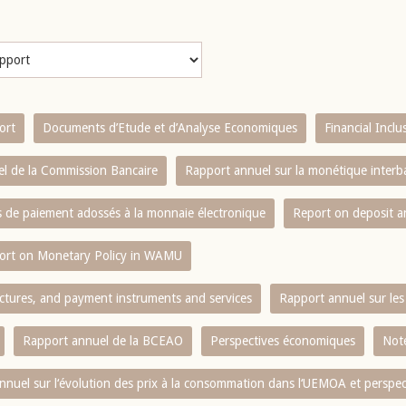
ort
Documents d’Etude et d’Analyse Economiques
Financial Incl
l de la Commission Bancaire
Rapport annuel sur la monétique inter
es de paiement adossés à la monnaie électronique
Report on deposit 
ort on Monetary Policy in WAMU
ctures, and payment instruments and services
Rapport annuel sur les 
Rapport annuel de la BCEAO
Perspectives économiques
Note
nnuel sur l‘évolution des prix à la consommation dans l‘UEMOA et perspec