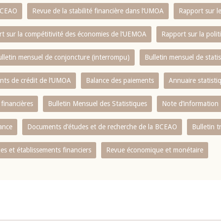
 BCEAO
Revue de la stabilité financière dans l‘UMOA
Rapport sur l
t sur la compétitivité des économies de l‘UEMOA
Rapport sur la poli
lletin mensuel de conjoncture (interrompu)
Bulletin mensuel de stat
ents de crédit de l‘UMOA
Balance des paiements
Annuaire statisti
 financières
Bulletin Mensuel des Statistiques
Note d’information
nance
Documents d’études et de recherche de la BCEAO
Bulletin t
s et établissements financiers
Revue économique et monétaire