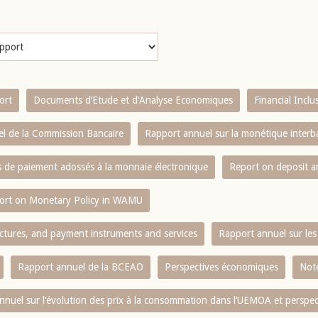
ort
Documents d’Etude et d’Analyse Economiques
Financial Incl
l de la Commission Bancaire
Rapport annuel sur la monétique inter
es de paiement adossés à la monnaie électronique
Report on deposit 
ort on Monetary Policy in WAMU
ctures, and payment instruments and services
Rapport annuel sur les 
Rapport annuel de la BCEAO
Perspectives économiques
Note
nnuel sur l‘évolution des prix à la consommation dans l‘UEMOA et perspec