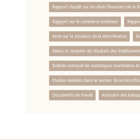
Rapport d‘audit sur les états financiers de la
Rapport sur le commerce extérieur
Rappor
Note sur la situation de la microfinance
Bu
Bilans et comptes de résultats des établissem
Bulletin mensuel de statistiques monétaires et
Etudes réalisées dans le secteur de la microfi
Documents de travail
Annuaire des banque