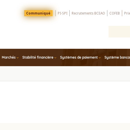
Menu
Communiqué
PI-SPI
Recrutements BCEAO
COFEB
Pri
Top
Marchés
Stabilité financière
Systèmes de paiement
Système bancair