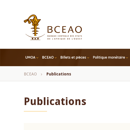
Skip
to
main
content
UMOA
BCEAO
Billets et pièces
Politique monétaire
Fil
BCEAO
Publications
d'Ariane
Publications