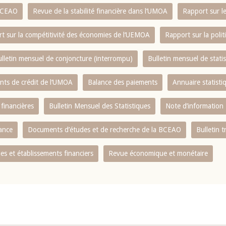
 BCEAO
Revue de la stabilité financière dans l‘UMOA
Rapport sur l
t sur la compétitivité des économies de l‘UEMOA
Rapport sur la poli
lletin mensuel de conjoncture (interrompu)
Bulletin mensuel de stat
ents de crédit de l‘UMOA
Balance des paiements
Annuaire statisti
 financières
Bulletin Mensuel des Statistiques
Note d’information
nance
Documents d’études et de recherche de la BCEAO
Bulletin t
s et établissements financiers
Revue économique et monétaire