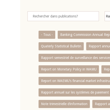
- Tous -
Banking Commission Annual Rep
Quaterly Statistical Bulletin
Rapport annue
Rapport semestriel de surveillance des servic
Report on Monetary Policy in WAMU
Rep
Report on WAEMU’s financial market infrastru
Rapport annuel sur les systèmes de paiement
Note trimestrielle d‘information
Rapport a