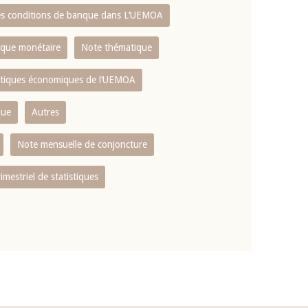
es conditions de banque dans L‘UEMOA
tique monétaire
Note thématique
istiques économiques de l‘UEMOA
que
Autres
Note mensuelle de conjoncture
rimestriel de statistiques