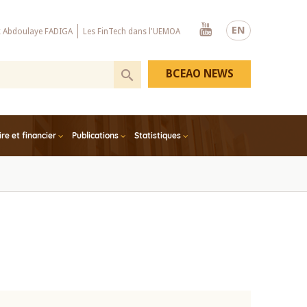
Youtube
EN
x Abdoulaye FADIGA
Les FinTech dans l'UEMOA
BCEAO NEWS
e et financier
Publications
Statistiques