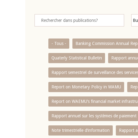
- Tous -
Banking Commission Annual Rep
Quaterly Statistical Bulletin
Rapport annue
Rapport semestriel de surveillance des servic
Report on Monetary Policy in WAMU
Rep
Report on WAEMU’s financial market infrastru
Rapport annuel sur les systèmes de paiement
Note trimestrielle d‘information
Rapport a