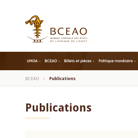
Skip
to
main
content
UMOA
BCEAO
Billets et pièces
Politique monétaire
Fil
BCEAO
Publications
d'Ariane
Publications