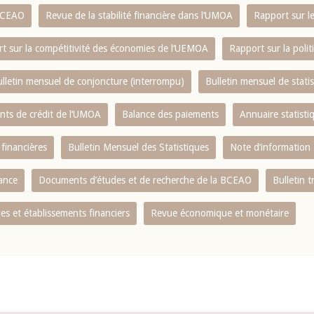
 BCEAO
Revue de la stabilité financière dans l‘UMOA
Rapport sur l
t sur la compétitivité des économies de l‘UEMOA
Rapport sur la poli
lletin mensuel de conjoncture (interrompu)
Bulletin mensuel de stat
ents de crédit de l‘UMOA
Balance des paiements
Annuaire statisti
 financières
Bulletin Mensuel des Statistiques
Note d’information
nance
Documents d’études et de recherche de la BCEAO
Bulletin t
s et établissements financiers
Revue économique et monétaire