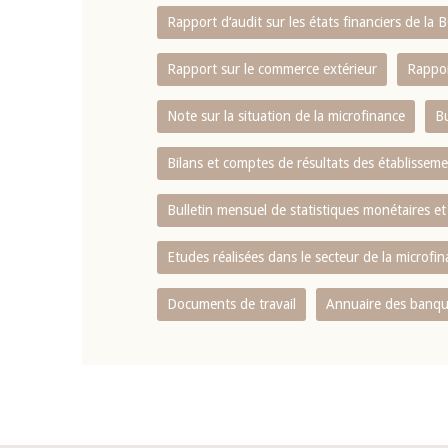
Rapport d‘audit sur les états financiers de la
Rapport sur le commerce extérieur
Rappor
Note sur la situation de la microfinance
Bu
Bilans et comptes de résultats des établissem
Bulletin mensuel de statistiques monétaires et
Etudes réalisées dans le secteur de la microfi
Documents de travail
Annuaire des banque