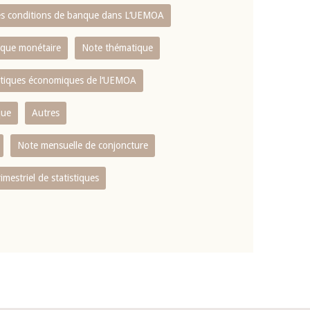
es conditions de banque dans L‘UEMOA
tique monétaire
Note thématique
istiques économiques de l‘UEMOA
que
Autres
Note mensuelle de conjoncture
rimestriel de statistiques