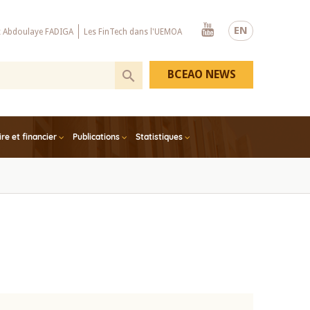
Youtube
EN
x Abdoulaye FADIGA
Les FinTech dans l'UEMOA
BCEAO NEWS
e et financier
Publications
Statistiques