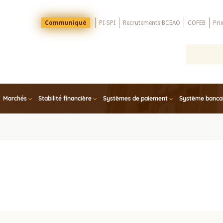
Menu
Communiqué
PI-SPI
Recrutements BCEAO
COFEB
Pri
Top
Marchés
Stabilité financière
Systèmes de paiement
Système bancair