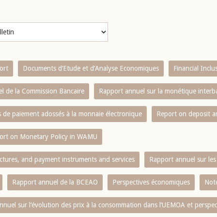
ort
Documents d’Etude et d’Analyse Economiques
Financial Incl
l de la Commission Bancaire
Rapport annuel sur la monétique inter
es de paiement adossés à la monnaie électronique
Report on deposit 
ort on Monetary Policy in WAMU
ctures, and payment instruments and services
Rapport annuel sur les 
Rapport annuel de la BCEAO
Perspectives économiques
Note
nnuel sur l‘évolution des prix à la consommation dans l‘UEMOA et perspec