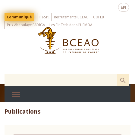
Skip
EN
to
main
Menu
Communiqué
PI-SPI
Recrutements BCEAO
COFEB
Top
content
Prix Abdoulaye FADIGA
Les FinTech dans l'UEMOA
Publications