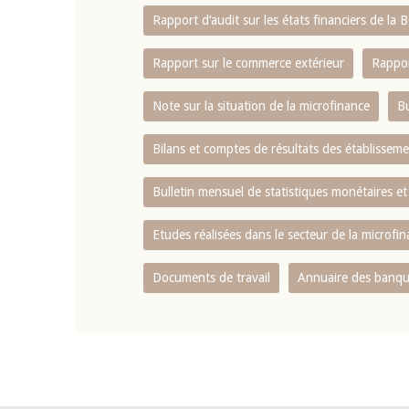
Rapport d‘audit sur les états financiers de la
Rapport sur le commerce extérieur
Rappor
Note sur la situation de la microfinance
Bu
Bilans et comptes de résultats des établissem
Bulletin mensuel de statistiques monétaires et
Etudes réalisées dans le secteur de la microfi
Documents de travail
Annuaire des banque