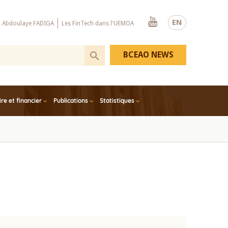
Youtube
EN
x Abdoulaye FADIGA
Les FinTech dans l'UEMOA
BCEAO NEWS
e et financier
Publications
Statistiques