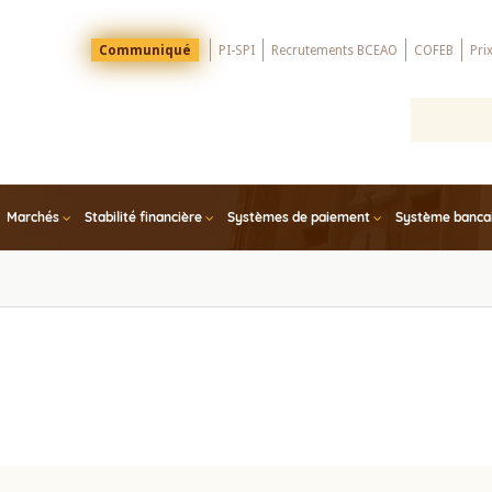
Menu
Communiqué
PI-SPI
Recrutements BCEAO
COFEB
Pri
Top
Marchés
Stabilité financière
Systèmes de paiement
Système bancair