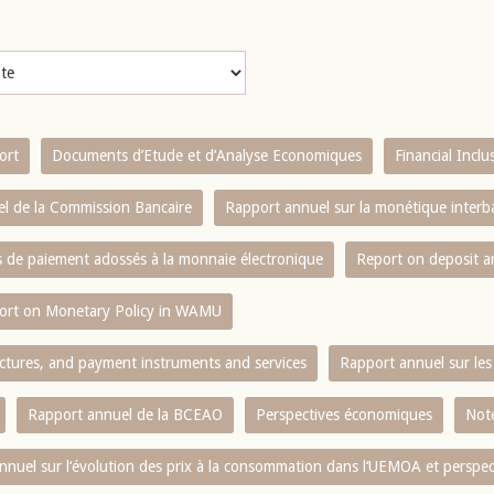
ort
Documents d’Etude et d’Analyse Economiques
Financial Incl
l de la Commission Bancaire
Rapport annuel sur la monétique inter
es de paiement adossés à la monnaie électronique
Report on deposit 
ort on Monetary Policy in WAMU
ctures, and payment instruments and services
Rapport annuel sur les 
Rapport annuel de la BCEAO
Perspectives économiques
Note
nnuel sur l‘évolution des prix à la consommation dans l‘UEMOA et perspec