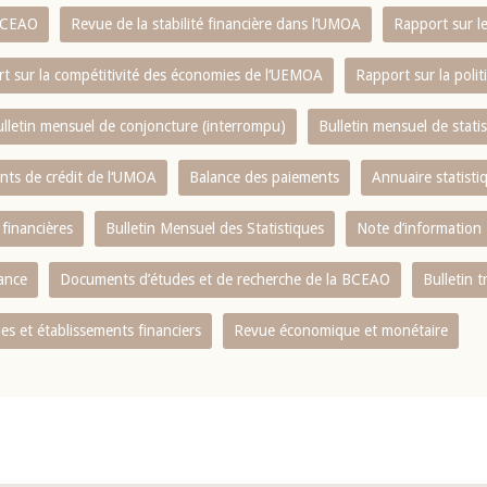
 BCEAO
Revue de la stabilité financière dans l‘UMOA
Rapport sur l
t sur la compétitivité des économies de l‘UEMOA
Rapport sur la poli
lletin mensuel de conjoncture (interrompu)
Bulletin mensuel de stat
ents de crédit de l‘UMOA
Balance des paiements
Annuaire statisti
 financières
Bulletin Mensuel des Statistiques
Note d’information
nance
Documents d’études et de recherche de la BCEAO
Bulletin t
s et établissements financiers
Revue économique et monétaire