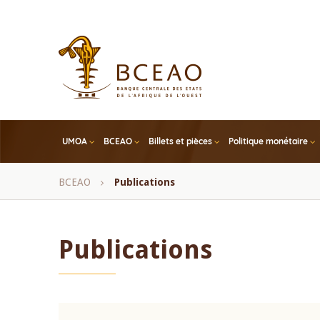
Skip
to
main
content
UMOA
BCEAO
Billets et pièces
Politique monétaire
Fil
BCEAO
Publications
d'Ariane
Publications