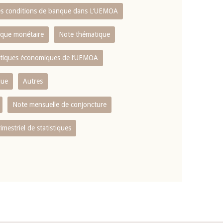
es conditions de banque dans L‘UEMOA
tique monétaire
Note thématique
istiques économiques de l‘UEMOA
que
Autres
Note mensuelle de conjoncture
rimestriel de statistiques