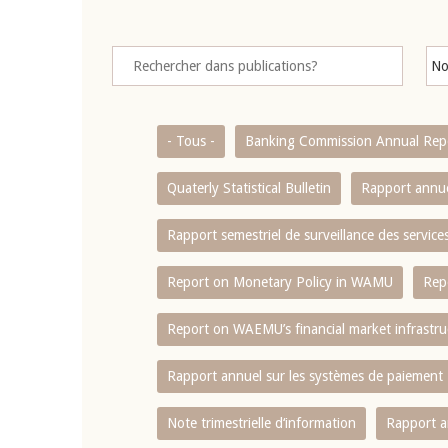
- Tous -
Banking Commission Annual Rep
Quaterly Statistical Bulletin
Rapport annue
Rapport semestriel de surveillance des servic
Report on Monetary Policy in WAMU
Rep
Report on WAEMU’s financial market infrastru
Rapport annuel sur les systèmes de paiement
Note trimestrielle d‘information
Rapport a