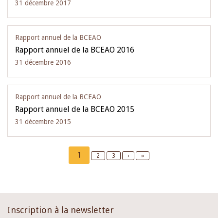
31 décembre 2017
Rapport annuel de la BCEAO
Rapport annuel de la BCEAO 2016
31 décembre 2016
Rapport annuel de la BCEAO
Rapport annuel de la BCEAO 2015
31 décembre 2015
Pagination
Current
1
Page
2
Page
3
Next
›
Last
»
page
page
page
Inscription à la newsletter