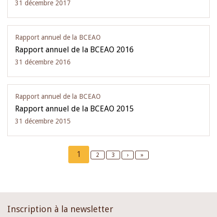
31 décembre 2017
Rapport annuel de la BCEAO
Rapport annuel de la BCEAO 2016
31 décembre 2016
Rapport annuel de la BCEAO
Rapport annuel de la BCEAO 2015
31 décembre 2015
Pagination
Current
1
Page
2
Page
3
Next
›
Last
»
page
page
page
Inscription à la newsletter