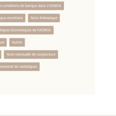
es conditions de banque dans L‘UEMOA
tique monétaire
Note thématique
istiques économiques de l‘UEMOA
que
Autres
Note mensuelle de conjoncture
rimestriel de statistiques