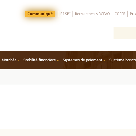
Menu
Communiqué
PI-SPI
Recrutements BCEAO
COFEB
Pri
Top
Marchés
Stabilité financière
Systèmes de paiement
Système bancair