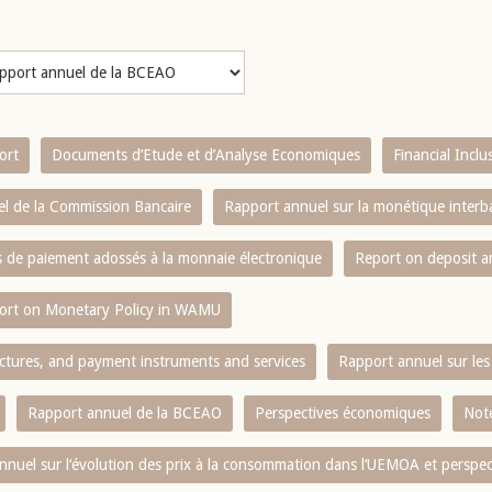
ort
Documents d’Etude et d’Analyse Economiques
Financial Incl
l de la Commission Bancaire
Rapport annuel sur la monétique inter
es de paiement adossés à la monnaie électronique
Report on deposit 
ort on Monetary Policy in WAMU
ctures, and payment instruments and services
Rapport annuel sur les 
Rapport annuel de la BCEAO
Perspectives économiques
Note
nnuel sur l‘évolution des prix à la consommation dans l‘UEMOA et perspec