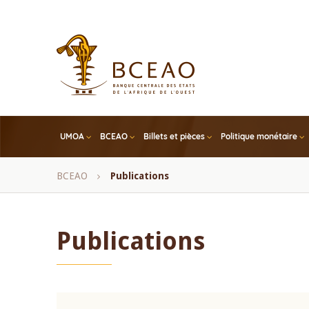
Skip
to
main
content
UMOA
BCEAO
Billets et pièces
Politique monétaire
Fil
BCEAO
Publications
d'Ariane
Publications