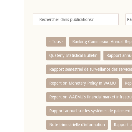
- Tous -
Banking Commission Annual Rep
Quaterly Statistical Bulletin
Rapport annue
Rapport semestriel de surveillance des servic
Report on Monetary Policy in WAMU
Rep
Report on WAEMU’s financial market infrastru
Rapport annuel sur les systèmes de paiement
Note trimestrielle d‘information
Rapport a