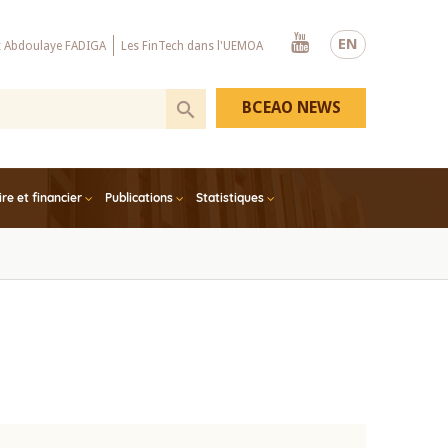
Youtube
EN
x Abdoulaye FADIGA
Les FinTech dans l'UEMOA
BCEAO NEWS
e et financier
Publications
Statistiques