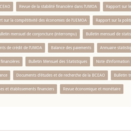
 BCEAO
Revue de la stabilité financière dans l‘UMOA
Rapport sur l
t sur la compétitivité des économies de l‘UEMOA
Rapport sur la poli
lletin mensuel de conjoncture (interrompu)
Bulletin mensuel de stat
ents de crédit de l‘UMOA
Balance des paiements
Annuaire statisti
 financières
Bulletin Mensuel des Statistiques
Note d’information
nance
Documents d’études et de recherche de la BCEAO
Bulletin t
s et établissements financiers
Revue économique et monétaire