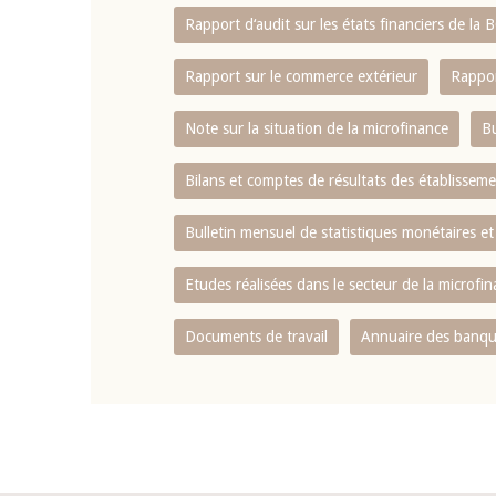
Rapport d‘audit sur les états financiers de la
Rapport sur le commerce extérieur
Rappor
Note sur la situation de la microfinance
Bu
Bilans et comptes de résultats des établissem
Bulletin mensuel de statistiques monétaires et
Etudes réalisées dans le secteur de la microfi
Documents de travail
Annuaire des banque