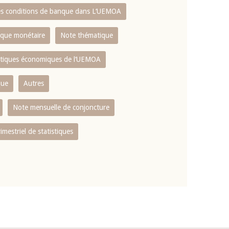
es conditions de banque dans L‘UEMOA
tique monétaire
Note thématique
istiques économiques de l‘UEMOA
que
Autres
Note mensuelle de conjoncture
rimestriel de statistiques