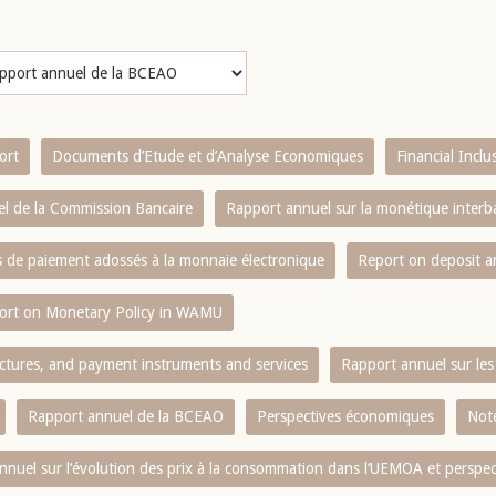
ort
Documents d’Etude et d’Analyse Economiques
Financial Incl
l de la Commission Bancaire
Rapport annuel sur la monétique inter
es de paiement adossés à la monnaie électronique
Report on deposit 
ort on Monetary Policy in WAMU
ctures, and payment instruments and services
Rapport annuel sur les 
Rapport annuel de la BCEAO
Perspectives économiques
Note
nnuel sur l‘évolution des prix à la consommation dans l‘UEMOA et perspec