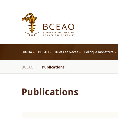
Skip
to
main
content
UMOA
BCEAO
Billets et pièces
Politique monétaire
Fil
BCEAO
Publications
d'Ariane
Publications