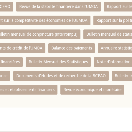
 BCEAO
Revue de la stabilité financière dans l‘UMOA
Rapport sur l
t sur la compétitivité des économies de l‘UEMOA
Rapport sur la poli
lletin mensuel de conjoncture (interrompu)
Bulletin mensuel de stat
ents de crédit de l‘UMOA
Balance des paiements
Annuaire statisti
 financières
Bulletin Mensuel des Statistiques
Note d’information
nance
Documents d’études et de recherche de la BCEAO
Bulletin t
s et établissements financiers
Revue économique et monétaire