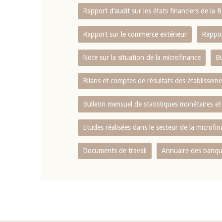
Rapport d‘audit sur les états financiers de la
Rapport sur le commerce extérieur
Rappor
Note sur la situation de la microfinance
Bu
Bilans et comptes de résultats des établissem
Bulletin mensuel de statistiques monétaires et
Etudes réalisées dans le secteur de la microfi
Documents de travail
Annuaire des banque