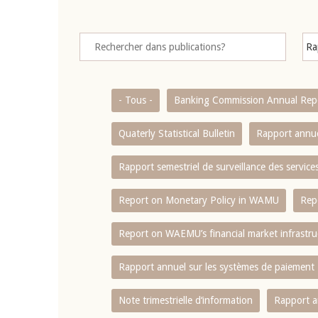
- Tous -
Banking Commission Annual Rep
Quaterly Statistical Bulletin
Rapport annue
Rapport semestriel de surveillance des servic
Report on Monetary Policy in WAMU
Rep
Report on WAEMU’s financial market infrastru
Rapport annuel sur les systèmes de paiement
Note trimestrielle d‘information
Rapport a