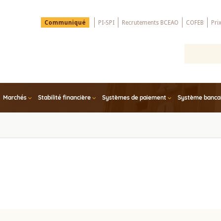
Menu
Communiqué
PI-SPI
Recrutements BCEAO
COFEB
Pri
Top
Marchés
Stabilité financière
Systèmes de paiement
Système bancair