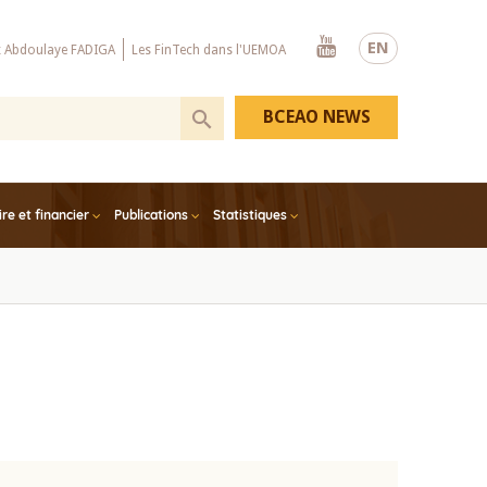
Youtube
EN
x Abdoulaye FADIGA
Les FinTech dans l'UEMOA
BCEAO NEWS
e et financier
Publications
Statistiques