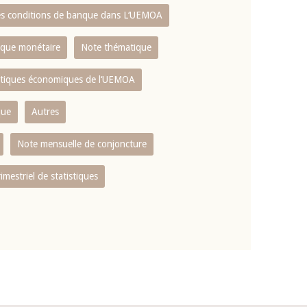
es conditions de banque dans L‘UEMOA
tique monétaire
Note thématique
istiques économiques de l‘UEMOA
que
Autres
Note mensuelle de conjoncture
rimestriel de statistiques