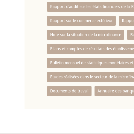
Rapport d‘audit sur les états financiers de la
Rapport sur le commerce extérieur
Rappor
Note sur la situation de la microfinance
Bu
Bilans et comptes de résultats des établissem
Bulletin mensuel de statistiques monétaires et
Etudes réalisées dans le secteur de la microfi
Documents de travail
Annuaire des banque