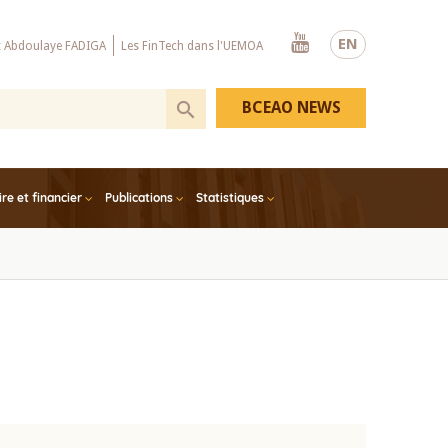
Youtube
EN
x Abdoulaye FADIGA
Les FinTech dans l'UEMOA
BCEAO NEWS
e et financier
Publications
Statistiques