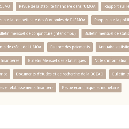
 BCEAO
Revue de la stabilité financière dans l‘UMOA
Rapport sur l
t sur la compétitivité des économies de l‘UEMOA
Rapport sur la poli
lletin mensuel de conjoncture (interrompu)
Bulletin mensuel de stat
ents de crédit de l‘UMOA
Balance des paiements
Annuaire statisti
 financières
Bulletin Mensuel des Statistiques
Note d’information
nance
Documents d’études et de recherche de la BCEAO
Bulletin t
s et établissements financiers
Revue économique et monétaire