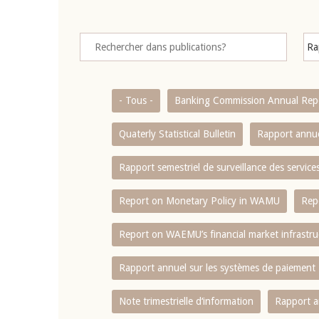
- Tous -
Banking Commission Annual Rep
Quaterly Statistical Bulletin
Rapport annue
Rapport semestriel de surveillance des servic
Report on Monetary Policy in WAMU
Rep
Report on WAEMU’s financial market infrastru
Rapport annuel sur les systèmes de paiement
Note trimestrielle d‘information
Rapport a