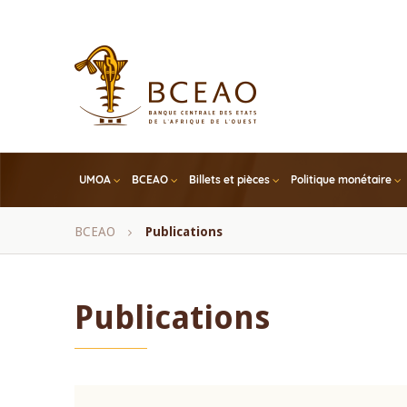
Skip
to
main
content
UMOA
BCEAO
Billets et pièces
Politique monétaire
Fil
BCEAO
Publications
d'Ariane
Publications