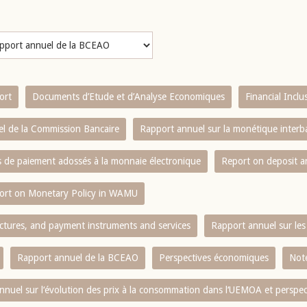
ort
Documents d’Etude et d’Analyse Economiques
Financial Incl
l de la Commission Bancaire
Rapport annuel sur la monétique inter
es de paiement adossés à la monnaie électronique
Report on deposit 
ort on Monetary Policy in WAMU
ctures, and payment instruments and services
Rapport annuel sur les 
Rapport annuel de la BCEAO
Perspectives économiques
Note
nnuel sur l‘évolution des prix à la consommation dans l‘UEMOA et perspec