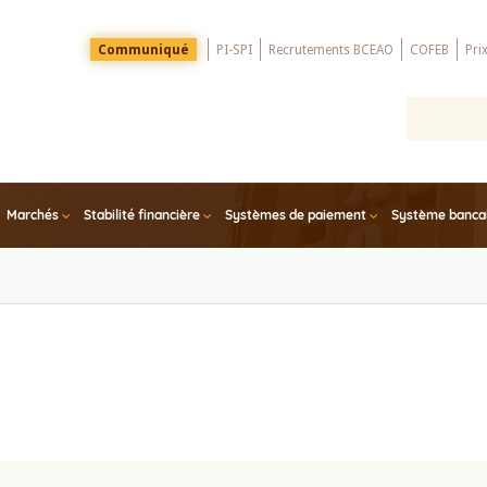
Menu
Communiqué
PI-SPI
Recrutements BCEAO
COFEB
Pri
Top
Marchés
Stabilité financière
Systèmes de paiement
Système bancair