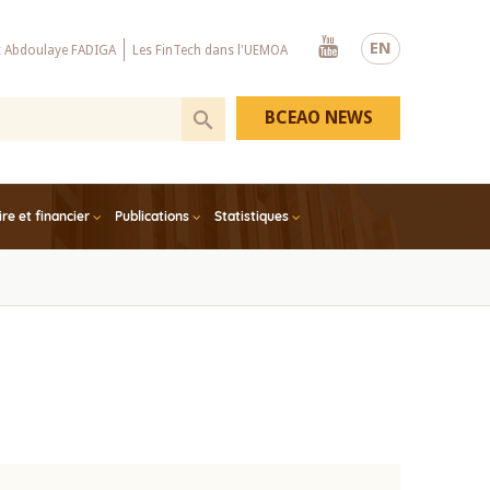
Youtube
EN
x Abdoulaye FADIGA
Les FinTech dans l'UEMOA
BCEAO NEWS
e et financier
Publications
Statistiques