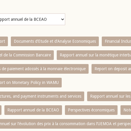
ort
Documents d’Etude et d’Analyse Economiques
Financial Incl
l de la Commission Bancaire
Rapport annuel sur la monétique inter
es de paiement adossés à la monnaie électronique
Report on deposit 
ort on Monetary Policy in WAMU
ctures, and payment instruments and services
Rapport annuel sur les 
Rapport annuel de la BCEAO
Perspectives économiques
Note
nnuel sur l‘évolution des prix à la consommation dans l‘UEMOA et perspec