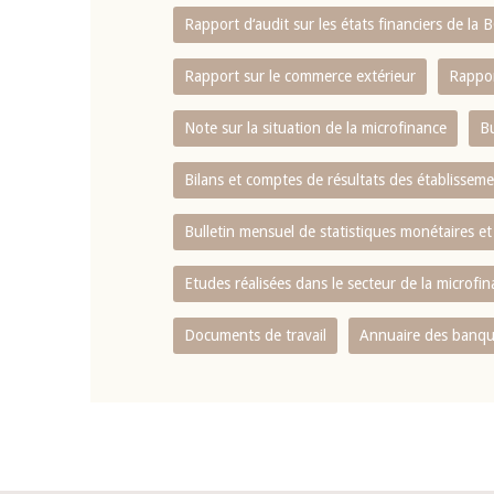
Rapport d‘audit sur les états financiers de la
Rapport sur le commerce extérieur
Rappor
Note sur la situation de la microfinance
Bu
Bilans et comptes de résultats des établissem
Bulletin mensuel de statistiques monétaires et
Etudes réalisées dans le secteur de la microfi
Documents de travail
Annuaire des banque