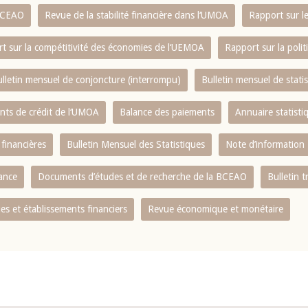
 BCEAO
Revue de la stabilité financière dans l‘UMOA
Rapport sur l
t sur la compétitivité des économies de l‘UEMOA
Rapport sur la poli
lletin mensuel de conjoncture (interrompu)
Bulletin mensuel de stat
ents de crédit de l‘UMOA
Balance des paiements
Annuaire statisti
 financières
Bulletin Mensuel des Statistiques
Note d’information
nance
Documents d’études et de recherche de la BCEAO
Bulletin t
s et établissements financiers
Revue économique et monétaire