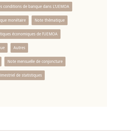
es conditions de banque dans L‘UEMOA
tique monétaire
Note thématique
istiques économiques de l‘UEMOA
que
Autres
Note mensuelle de conjoncture
rimestriel de statistiques