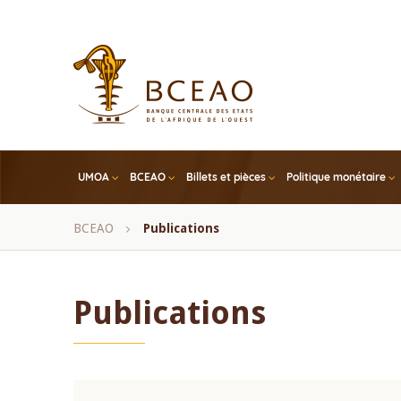
Skip
to
main
content
UMOA
BCEAO
Billets et pièces
Politique monétaire
Fil
BCEAO
Publications
d'Ariane
Publications