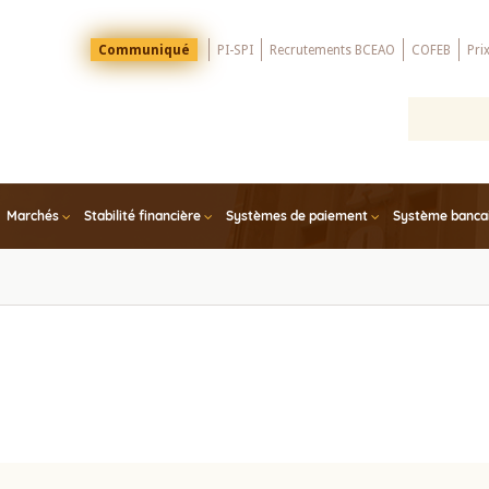
Menu
Communiqué
PI-SPI
Recrutements BCEAO
COFEB
Pri
Top
Marchés
Stabilité financière
Systèmes de paiement
Système bancair