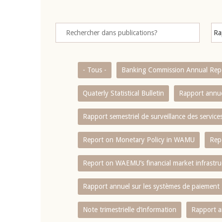
- Tous -
Banking Commission Annual Rep
Quaterly Statistical Bulletin
Rapport annue
Rapport semestriel de surveillance des servic
Report on Monetary Policy in WAMU
Rep
Report on WAEMU’s financial market infrastru
Rapport annuel sur les systèmes de paiement
Note trimestrielle d‘information
Rapport a