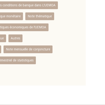
es conditions de banque dans L‘UEMOA
tique monétaire
Note thématique
istiques économiques de l‘UEMOA
que
Autres
Note mensuelle de conjoncture
rimestriel de statistiques