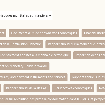
ort
Documents d’Etude et d’Analyse Economiques
Financial Incl
l de la Commission Bancaire
Rapport annuel sur la monétique inter
es de paiement adossés à la monnaie électronique
Report on deposit 
ort on Monetary Policy in WAMU
ctures, and payment instruments and services
Rapport annuel sur les 
Rapport annuel de la BCEAO
Perspectives économiques
Note
nnuel sur l‘évolution des prix à la consommation dans l‘UEMOA et perspec