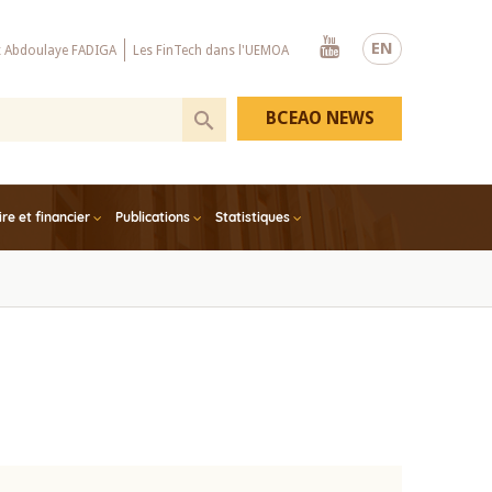
Youtube
EN
x Abdoulaye FADIGA
Les FinTech dans l'UEMOA
BCEAO NEWS
e et financier
Publications
Statistiques