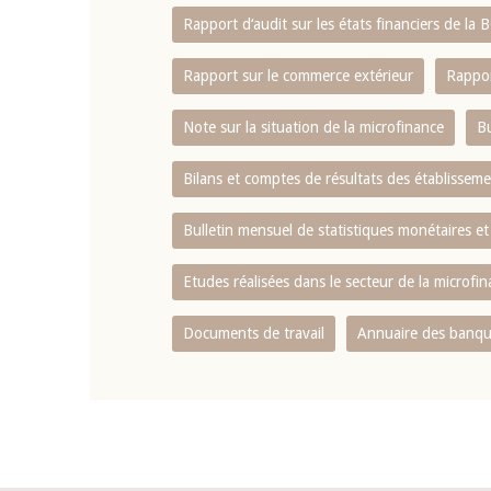
Rapport d‘audit sur les états financiers de la
Rapport sur le commerce extérieur
Rappor
Note sur la situation de la microfinance
Bu
Bilans et comptes de résultats des établissem
Bulletin mensuel de statistiques monétaires et
Etudes réalisées dans le secteur de la microfi
Documents de travail
Annuaire des banque