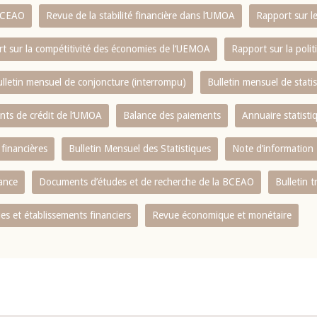
 BCEAO
Revue de la stabilité financière dans l‘UMOA
Rapport sur l
t sur la compétitivité des économies de l‘UEMOA
Rapport sur la poli
lletin mensuel de conjoncture (interrompu)
Bulletin mensuel de stat
ents de crédit de l‘UMOA
Balance des paiements
Annuaire statisti
 financières
Bulletin Mensuel des Statistiques
Note d’information
nance
Documents d’études et de recherche de la BCEAO
Bulletin t
s et établissements financiers
Revue économique et monétaire