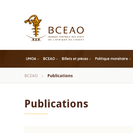
Skip
to
main
content
UMOA
BCEAO
Billets et pièces
Politique monétaire
Fil
BCEAO
Publications
d'Ariane
Publications