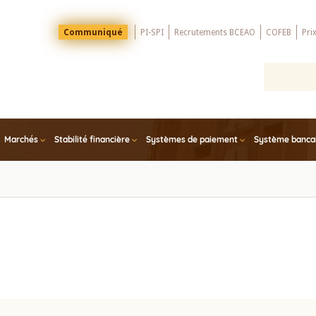
Menu
Communiqué
PI-SPI
Recrutements BCEAO
COFEB
Pri
Top
Marchés
Stabilité financière
Systèmes de paiement
Système bancair