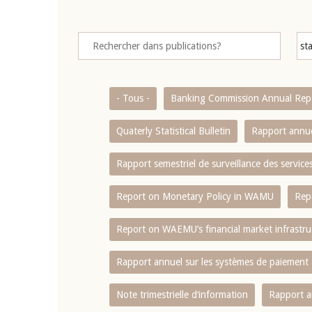
- Tous -
Banking Commission Annual Rep
Quaterly Statistical Bulletin
Rapport annue
Rapport semestriel de surveillance des servic
Report on Monetary Policy in WAMU
Rep
Report on WAEMU’s financial market infrastru
Rapport annuel sur les systèmes de paiement
Note trimestrielle d‘information
Rapport a