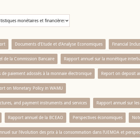
ort
Documents d’Etude et d’Analyse Economiques
Financial Incl
l de la Commission Bancaire
Rapport annuel sur la monétique inter
es de paiement adossés à la monnaie électronique
Report on deposit 
ort on Monetary Policy in WAMU
ctures, and payment instruments and services
Rapport annuel sur les 
Rapport annuel de la BCEAO
Perspectives économiques
Note
nnuel sur l‘évolution des prix à la consommation dans l‘UEMOA et perspec