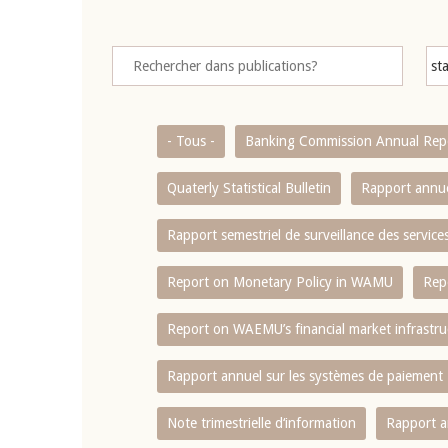
- Tous -
Banking Commission Annual Rep
Quaterly Statistical Bulletin
Rapport annue
Rapport semestriel de surveillance des servic
Report on Monetary Policy in WAMU
Rep
Report on WAEMU’s financial market infrastru
Rapport annuel sur les systèmes de paiement
Note trimestrielle d‘information
Rapport a