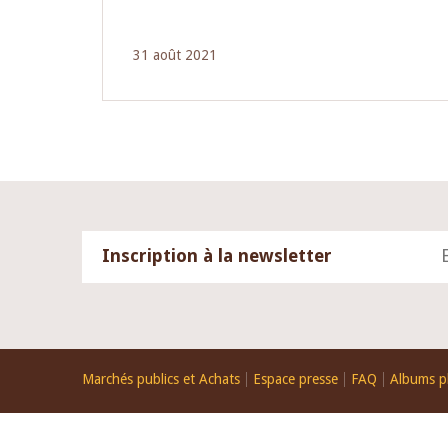
31 août 2021
Inscription à la newsletter
Footer
Marchés publics et Achats
Espace presse
FAQ
Albums p
menu