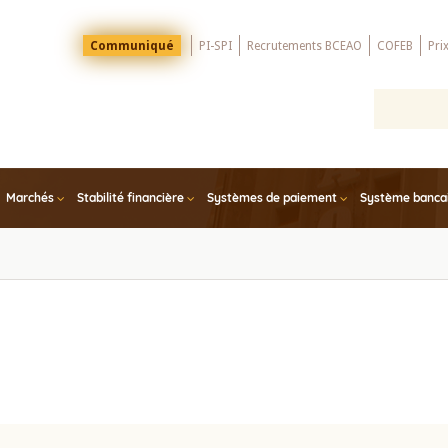
Menu
Communiqué
PI-SPI
Recrutements BCEAO
COFEB
Pri
Top
Marchés
Stabilité financière
Systèmes de paiement
Système bancair