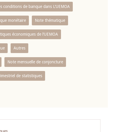
es conditions de banque dans L‘UEMOA
tique monétaire
Note thématique
istiques économiques de l‘UEMOA
que
Autres
Note mensuelle de conjoncture
rimestriel de statistiques
iques