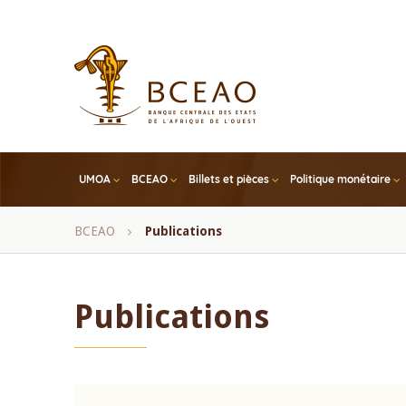
Skip
to
main
content
UMOA
BCEAO
Billets et pièces
Politique monétaire
Fil
BCEAO
Publications
d'Ariane
Publications