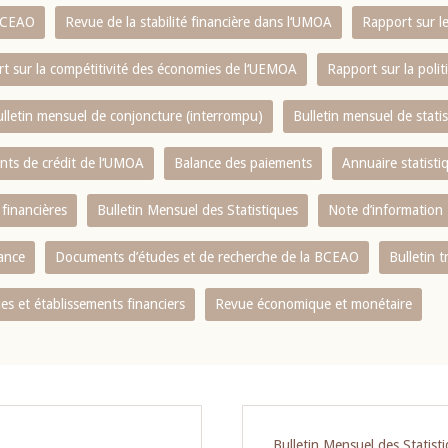
 BCEAO
Revue de la stabilité financière dans l‘UMOA
Rapport sur l
t sur la compétitivité des économies de l‘UEMOA
Rapport sur la poli
lletin mensuel de conjoncture (interrompu)
Bulletin mensuel de stat
ents de crédit de l‘UMOA
Balance des paiements
Annuaire statisti
 financières
Bulletin Mensuel des Statistiques
Note d’information
nance
Documents d’études et de recherche de la BCEAO
Bulletin t
s et établissements financiers
Revue économique et monétaire
Bulletin Mensuel des Statist