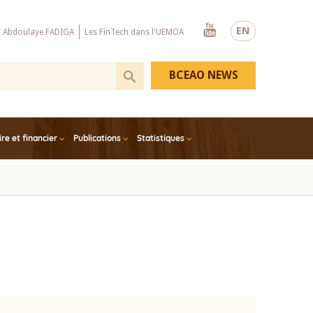
Youtube
EN
x Abdoulaye FADIGA
Les FinTech dans l'UEMOA
BCEAO NEWS
e et financier
Publications
Statistiques