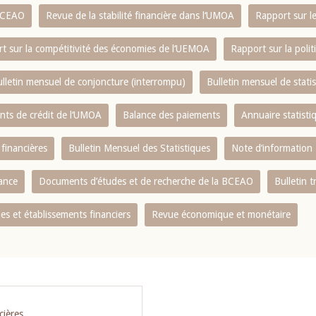
 BCEAO
Revue de la stabilité financière dans l‘UMOA
Rapport sur l
t sur la compétitivité des économies de l‘UEMOA
Rapport sur la poli
lletin mensuel de conjoncture (interrompu)
Bulletin mensuel de stat
ents de crédit de l‘UMOA
Balance des paiements
Annuaire statisti
 financières
Bulletin Mensuel des Statistiques
Note d’information
nance
Documents d’études et de recherche de la BCEAO
Bulletin t
s et établissements financiers
Revue économique et monétaire
cières