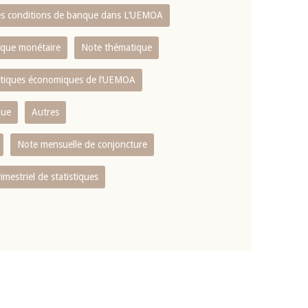
es conditions de banque dans L‘UEMOA
tique monétaire
Note thématique
istiques économiques de l‘UEMOA
que
Autres
Note mensuelle de conjoncture
rimestriel de statistiques