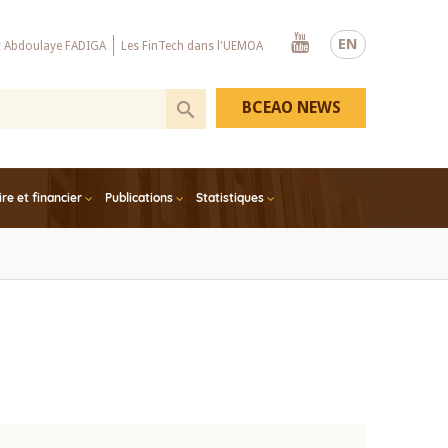
Youtube
EN
x Abdoulaye FADIGA
Les FinTech dans l'UEMOA
BCEAO NEWS
e et financier
Publications
Statistiques