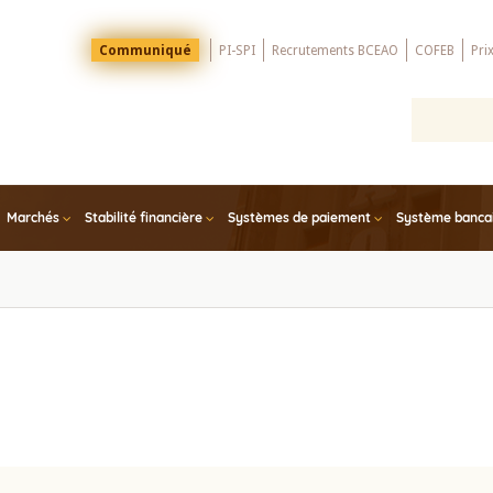
Menu
Communiqué
PI-SPI
Recrutements BCEAO
COFEB
Pri
Top
Marchés
Stabilité financière
Systèmes de paiement
Système bancair