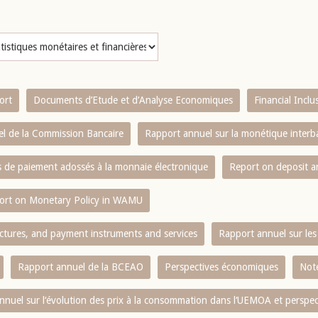
ort
Documents d’Etude et d’Analyse Economiques
Financial Incl
l de la Commission Bancaire
Rapport annuel sur la monétique inter
es de paiement adossés à la monnaie électronique
Report on deposit 
ort on Monetary Policy in WAMU
ctures, and payment instruments and services
Rapport annuel sur les 
Rapport annuel de la BCEAO
Perspectives économiques
Note
nnuel sur l‘évolution des prix à la consommation dans l‘UEMOA et perspec