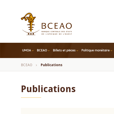
Skip
to
main
content
UMOA
BCEAO
Billets et pièces
Politique monétaire
Fil
BCEAO
Publications
d'Ariane
Publications