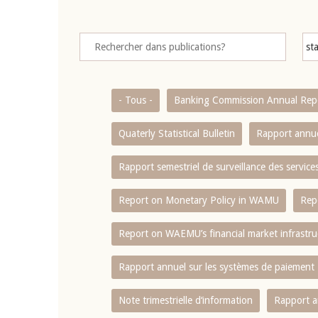
- Tous -
Banking Commission Annual Rep
Quaterly Statistical Bulletin
Rapport annue
Rapport semestriel de surveillance des servic
Report on Monetary Policy in WAMU
Rep
Report on WAEMU’s financial market infrastru
Rapport annuel sur les systèmes de paiement
Note trimestrielle d‘information
Rapport a