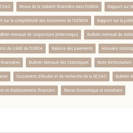
 BCEAO
Revue de la stabilité financière dans l‘UMOA
Rapport sur l
t sur la compétitivité des économies de l‘UEMOA
Rapport sur la poli
lletin mensuel de conjoncture (interrompu)
Bulletin mensuel de stat
ents de crédit de l‘UMOA
Balance des paiements
Annuaire statisti
 financières
Bulletin Mensuel des Statistiques
Note d’information
nance
Documents d’études et de recherche de la BCEAO
Bulletin t
s et établissements financiers
Revue économique et monétaire