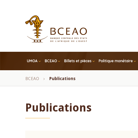
Skip
to
main
content
UMOA
BCEAO
Billets et pièces
Politique monétaire
Fil
BCEAO
Publications
d'Ariane
Publications