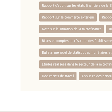
Rapport d‘audit sur les états financiers de la
Rapport sur le commerce extérieur
Rappor
Note sur la situation de la microfinance
Bu
Bilans et comptes de résultats des établissem
Bulletin mensuel de statistiques monétaires et
Etudes réalisées dans le secteur de la microfi
Documents de travail
Annuaire des banque