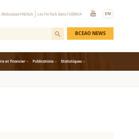
Youtube
EN
x Abdoulaye FADIGA
Les FinTech dans l'UEMOA
BCEAO NEWS
e et financier
Publications
Statistiques