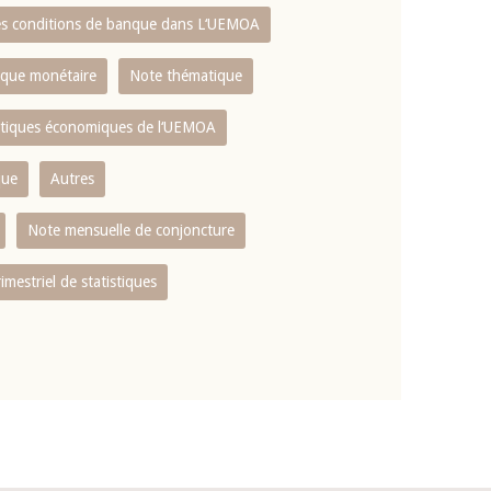
es conditions de banque dans L‘UEMOA
tique monétaire
Note thématique
istiques économiques de l‘UEMOA
que
Autres
Note mensuelle de conjoncture
rimestriel de statistiques