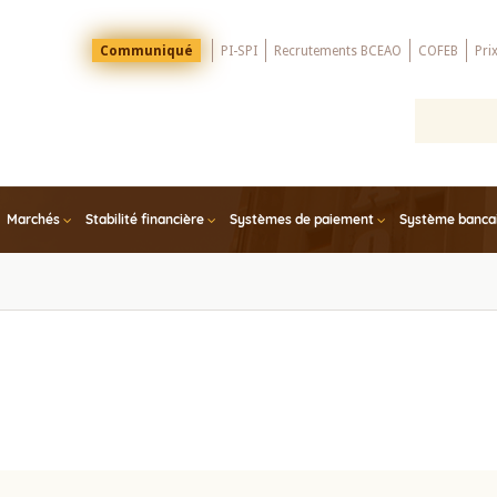
Menu
Communiqué
PI-SPI
Recrutements BCEAO
COFEB
Pri
Top
Marchés
Stabilité financière
Systèmes de paiement
Système bancair