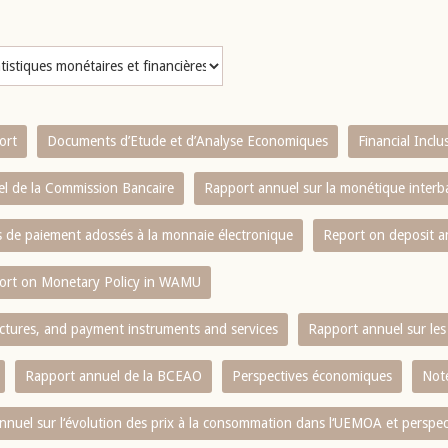
ort
Documents d’Etude et d’Analyse Economiques
Financial Incl
l de la Commission Bancaire
Rapport annuel sur la monétique inter
es de paiement adossés à la monnaie électronique
Report on deposit 
ort on Monetary Policy in WAMU
ctures, and payment instruments and services
Rapport annuel sur les 
Rapport annuel de la BCEAO
Perspectives économiques
Note
nnuel sur l‘évolution des prix à la consommation dans l‘UEMOA et perspec