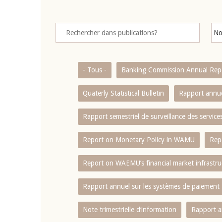
- Tous -
Banking Commission Annual Rep
Quaterly Statistical Bulletin
Rapport annue
Rapport semestriel de surveillance des servic
Report on Monetary Policy in WAMU
Rep
Report on WAEMU’s financial market infrastru
Rapport annuel sur les systèmes de paiement
Note trimestrielle d‘information
Rapport a