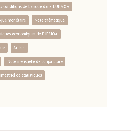
es conditions de banque dans L‘UEMOA
tique monétaire
Note thématique
istiques économiques de l‘UEMOA
que
Autres
Note mensuelle de conjoncture
rimestriel de statistiques