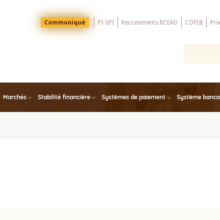
Menu
Communiqué
PI-SPI
Recrutements BCEAO
COFEB
Pri
Top
Marchés
Stabilité financière
Systèmes de paiement
Système bancair