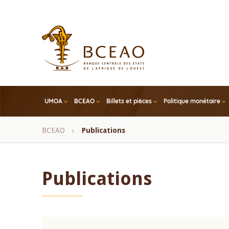
Skip
to
main
content
UMOA
BCEAO
Billets et pièces
Politique monétaire
Fil
BCEAO
Publications
d'Ariane
Publications