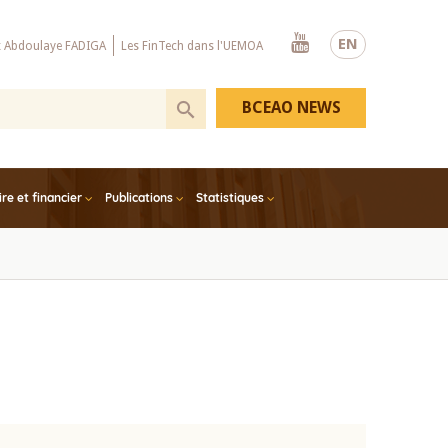
Youtube
EN
x Abdoulaye FADIGA
Les FinTech dans l'UEMOA
BCEAO NEWS
e et financier
Publications
Statistiques