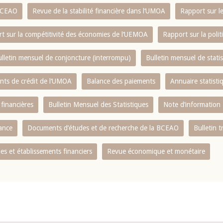
 BCEAO
Revue de la stabilité financière dans l‘UMOA
Rapport sur l
t sur la compétitivité des économies de l‘UEMOA
Rapport sur la poli
lletin mensuel de conjoncture (interrompu)
Bulletin mensuel de stat
ents de crédit de l‘UMOA
Balance des paiements
Annuaire statisti
 financières
Bulletin Mensuel des Statistiques
Note d’information
nance
Documents d’études et de recherche de la BCEAO
Bulletin t
s et établissements financiers
Revue économique et monétaire