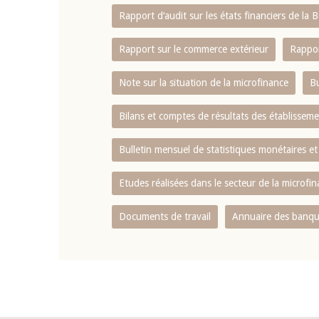
Rapport d‘audit sur les états financiers de la
Rapport sur le commerce extérieur
Rappor
Note sur la situation de la microfinance
Bu
Bilans et comptes de résultats des établissem
Bulletin mensuel de statistiques monétaires et
Etudes réalisées dans le secteur de la microfi
Documents de travail
Annuaire des banque