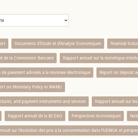
ort
Documents d’Etude et d’Analyse Economiques
Financial Incl
l de la Commission Bancaire
Rapport annuel sur la monétique inter
es de paiement adossés à la monnaie électronique
Report on deposit 
ort on Monetary Policy in WAMU
ctures, and payment instruments and services
Rapport annuel sur les 
Rapport annuel de la BCEAO
Perspectives économiques
Note
nnuel sur l‘évolution des prix à la consommation dans l‘UEMOA et perspec