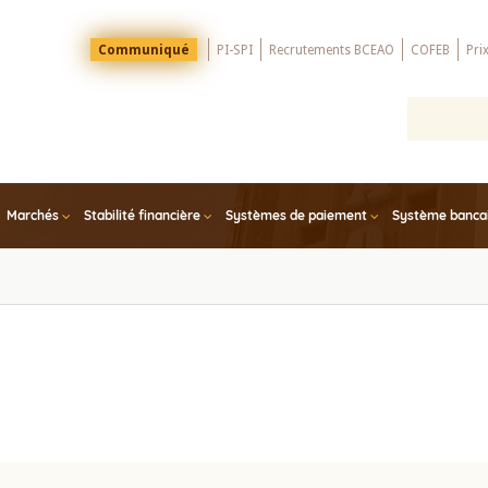
Menu
Communiqué
PI-SPI
Recrutements BCEAO
COFEB
Pri
Top
Marchés
Stabilité financière
Systèmes de paiement
Système bancair