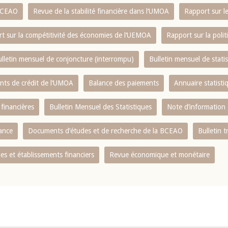
 BCEAO
Revue de la stabilité financière dans l‘UMOA
Rapport sur l
t sur la compétitivité des économies de l‘UEMOA
Rapport sur la poli
lletin mensuel de conjoncture (interrompu)
Bulletin mensuel de stat
ents de crédit de l‘UMOA
Balance des paiements
Annuaire statisti
 financières
Bulletin Mensuel des Statistiques
Note d’information
nance
Documents d’études et de recherche de la BCEAO
Bulletin t
s et établissements financiers
Revue économique et monétaire