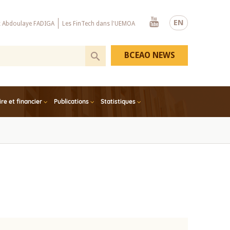
Youtube
EN
x Abdoulaye FADIGA
Les FinTech dans l'UEMOA
BCEAO NEWS
e et financier
Publications
Statistiques