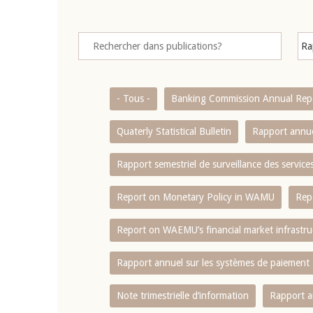
- Tous -
Banking Commission Annual Rep
Quaterly Statistical Bulletin
Rapport annue
Rapport semestriel de surveillance des servic
Report on Monetary Policy in WAMU
Rep
Report on WAEMU’s financial market infrastru
Rapport annuel sur les systèmes de paiement
Note trimestrielle d‘information
Rapport a