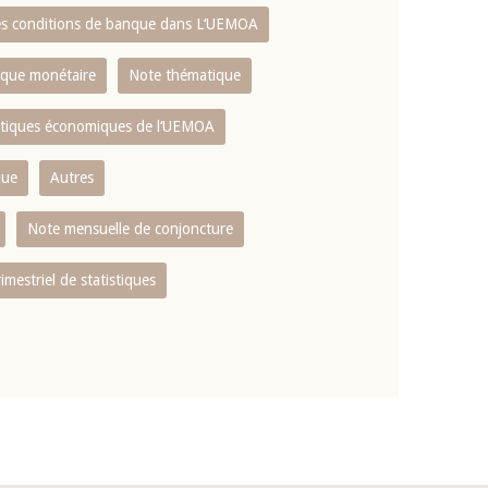
es conditions de banque dans L‘UEMOA
tique monétaire
Note thématique
istiques économiques de l‘UEMOA
que
Autres
Note mensuelle de conjoncture
rimestriel de statistiques