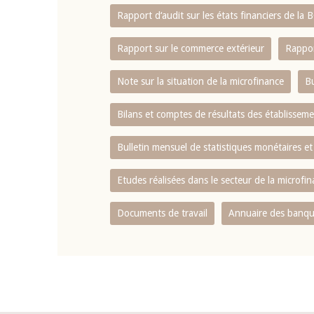
Rapport d‘audit sur les états financiers de la
Rapport sur le commerce extérieur
Rappor
Note sur la situation de la microfinance
Bu
Bilans et comptes de résultats des établissem
Bulletin mensuel de statistiques monétaires et
Etudes réalisées dans le secteur de la microfi
Documents de travail
Annuaire des banque