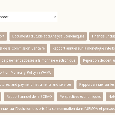
ort
Documents d’Etude et d’Analyse Economiques
Financial Incl
l de la Commission Bancaire
Rapport annuel sur la monétique inter
es de paiement adossés à la monnaie électronique
Report on deposit 
ort on Monetary Policy in WAMU
ctures, and payment instruments and services
Rapport annuel sur les 
Rapport annuel de la BCEAO
Perspectives économiques
Note
nnuel sur l‘évolution des prix à la consommation dans l‘UEMOA et perspec