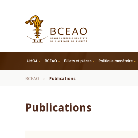
Skip
to
main
content
UMOA
BCEAO
Billets et pièces
Politique monétaire
Fil
BCEAO
Publications
d'Ariane
Publications