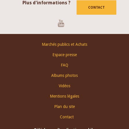
Plus d'informations ?
CONTACT
Youtube
Footer
Marchés publics et Achats
menu
Espace presse
FAQ
Albums photos
Vidéos
Mentions légales
Plan du site
Contact