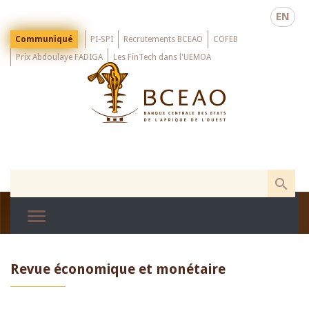
Skip
EN
to
main
Menu
Communiqué
PI-SPI
Recrutements BCEAO
COFEB
Top
content
Prix Abdoulaye FADIGA
Les FinTech dans l'UEMOA
Revue économique et monétaire