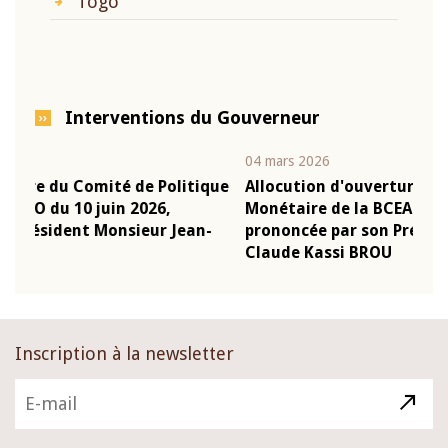
Togo
Interventions du Gouverneur
04 mars 2026
22 j
ique
Allocution d'ouverture du Comité de Politique
Mot
Monétaire de la BCEAO du 4 mars 2026,
Kas
n-
prononcée par son Président Monsieur Jean-
pré
Claude Kassi BROU
BC
Inscription à la newsletter