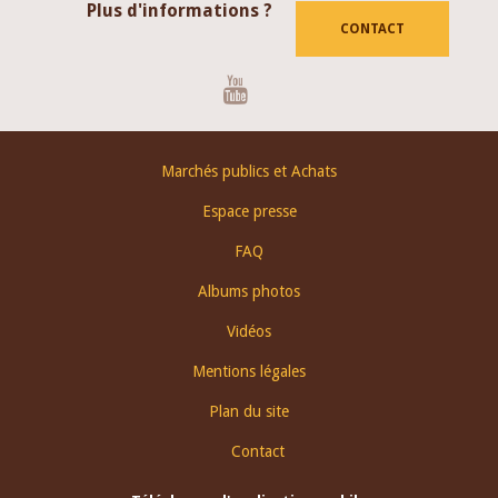
Plus d'informations ?
CONTACT
Youtube
Footer
Marchés publics et Achats
menu
Espace presse
FAQ
Albums photos
Vidéos
Mentions légales
Plan du site
Contact