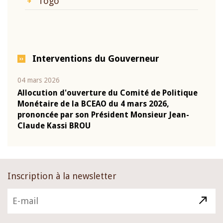
Togo
Interventions du Gouverneur
04 mars 2026
22 ju
que
Allocution d'ouverture du Comité de Politique
Mot 
Monétaire de la BCEAO du 4 mars 2026,
Kass
-
prononcée par son Président Monsieur Jean-
prés
Claude Kassi BROU
BCE
Inscription à la newsletter