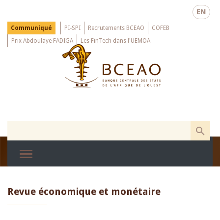
Skip
EN
to
main
Menu
Communiqué
PI-SPI
Recrutements BCEAO
COFEB
Top
content
Prix Abdoulaye FADIGA
Les FinTech dans l'UEMOA
Revue économique et monétaire