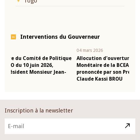
Togo
Interventions du Gouverneur
04 mars 2026
22 j
ique
Allocution d'ouverture du Comité de Politique
Mot
Monétaire de la BCEAO du 4 mars 2026,
Kas
n-
prononcée par son Président Monsieur Jean-
pré
Claude Kassi BROU
BC
Inscription à la newsletter