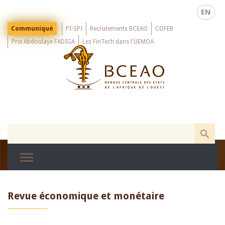
Skip
EN
to
main
Menu
Communiqué
PI-SPI
Recrutements BCEAO
COFEB
Top
content
Prix Abdoulaye FADIGA
Les FinTech dans l'UEMOA
Revue économique et monétaire