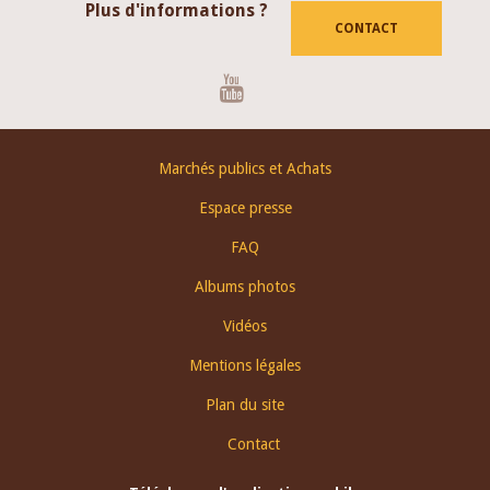
Plus d'informations ?
CONTACT
Youtube
Footer
Marchés publics et Achats
menu
Espace presse
FAQ
Albums photos
Vidéos
Mentions légales
Plan du site
Contact