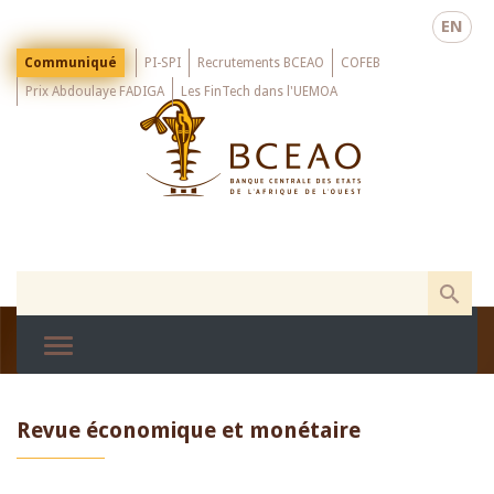
Skip
EN
to
main
Menu
Communiqué
PI-SPI
Recrutements BCEAO
COFEB
Top
content
Prix Abdoulaye FADIGA
Les FinTech dans l'UEMOA
Revue économique et monétaire