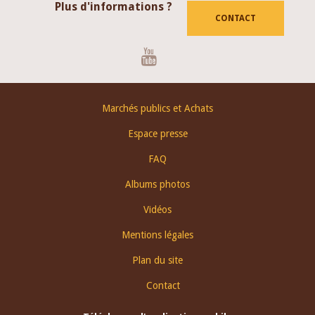
Plus d'informations ?
CONTACT
Youtube
Footer
Marchés publics et Achats
menu
Espace presse
FAQ
Albums photos
Vidéos
Mentions légales
Plan du site
Contact