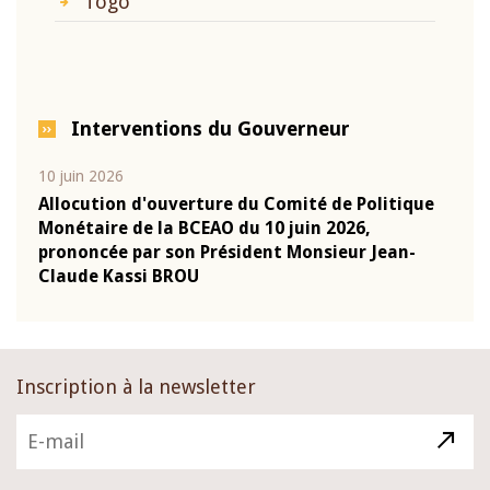
Togo
Interventions du Gouverneur
10 juin 2026
04 m
e
Allocution d'ouverture du Comité de Politique
Allo
Monétaire de la BCEAO du 10 juin 2026,
Moné
prononcée par son Président Monsieur Jean-
pron
Claude Kassi BROU
Clau
Inscription à la newsletter