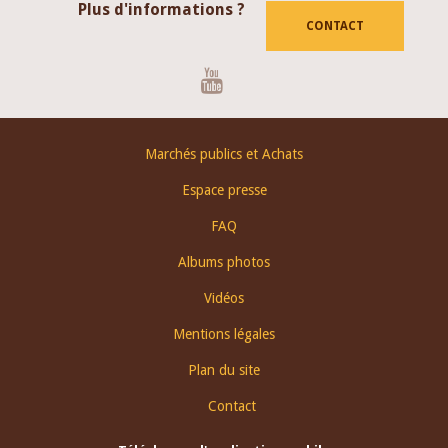
Plus d'informations ?
CONTACT
Youtube
Footer
Marchés publics et Achats
menu
Espace presse
FAQ
Albums photos
Vidéos
Mentions légales
Plan du site
Contact