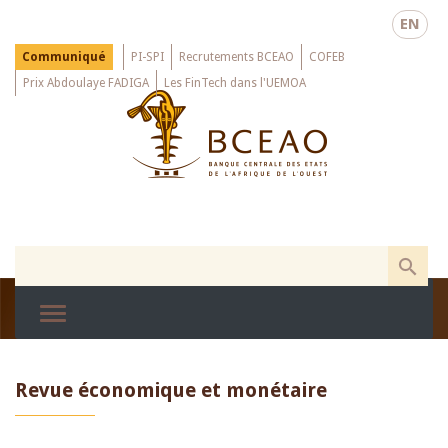
Skip
EN
to
main
Menu
Communiqué
PI-SPI
Recrutements BCEAO
COFEB
Top
content
Prix Abdoulaye FADIGA
Les FinTech dans l'UEMOA
Revue économique et monétaire