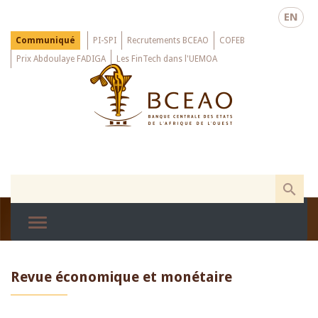
Skip
EN
to
main
Menu
Communiqué
PI-SPI
Recrutements BCEAO
COFEB
Top
content
Prix Abdoulaye FADIGA
Les FinTech dans l'UEMOA
Revue économique et monétaire