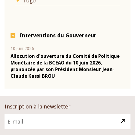
Togo
Interventions du Gouverneur
10 juin 2026
04 m
e
Allocution d'ouverture du Comité de Politique
Allo
Monétaire de la BCEAO du 10 juin 2026,
Moné
prononcée par son Président Monsieur Jean-
pron
Claude Kassi BROU
Clau
Inscription à la newsletter