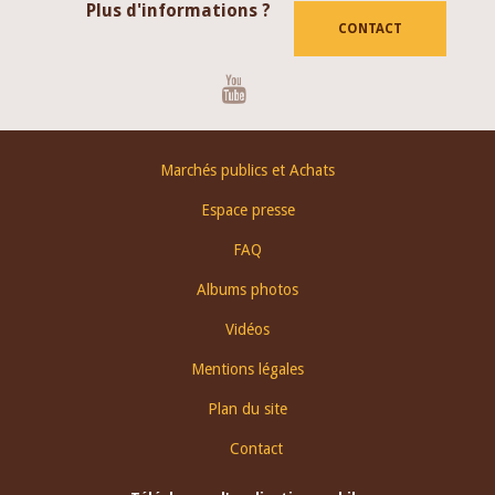
Plus d'informations ?
CONTACT
Youtube
Footer
Marchés publics et Achats
menu
Espace presse
FAQ
Albums photos
Vidéos
Mentions légales
Plan du site
Contact