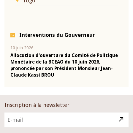
Togo
Interventions du Gouverneur
10 juin 2026
04 m
e
Allocution d'ouverture du Comité de Politique
Allo
Monétaire de la BCEAO du 10 juin 2026,
Moné
prononcée par son Président Monsieur Jean-
pron
Claude Kassi BROU
Clau
Inscription à la newsletter