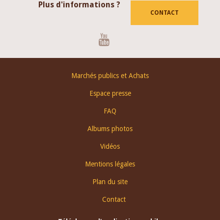
Plus d'informations ?
CONTACT
Youtube
Footer
Marchés publics et Achats
menu
Espace presse
FAQ
Albums photos
Vidéos
Mentions légales
Plan du site
Contact