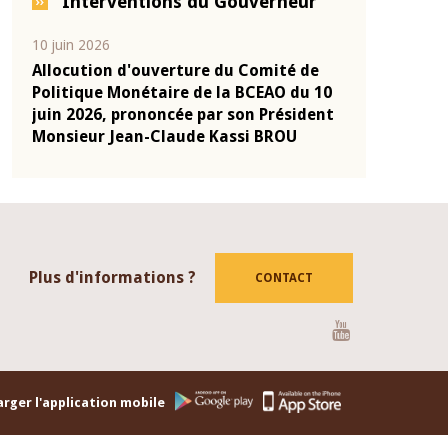
Interventions du Gouverneur
04 mars 2026
22 juillet 2026
de
Allocution d'ouverture du Comité de
Mot introdu
 10
Politique Monétaire de la BCEAO du 4
Claude Kassi
ent
mars 2026, prononcée par son Président
de présentat
Monsieur Jean-Claude Kassi BROU
de la BCEAO
Plus d'informations ?
CONTACT
Youtube
rger l'application mobile