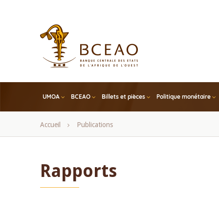
Skip
to
main
content
UMOA
BCEAO
Billets et pièces
Politique monétaire
Fil
Accueil
Publications
d'Ariane
Rapports