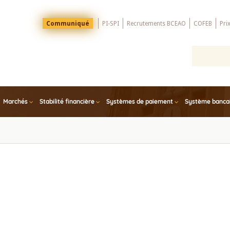
Menu
Communiqué
PI-SPI
Recrutements BCEAO
COFEB
Pri
Top
Marchés
Stabilité financière
Systèmes de paiement
Système bancair