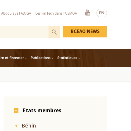
Youtube
EN
x Abdoulaye FADIGA
Les FinTech dans l'UEMOA
BCEAO NEWS
e et financier
Publications
Statistiques
Etats membres
Bénin