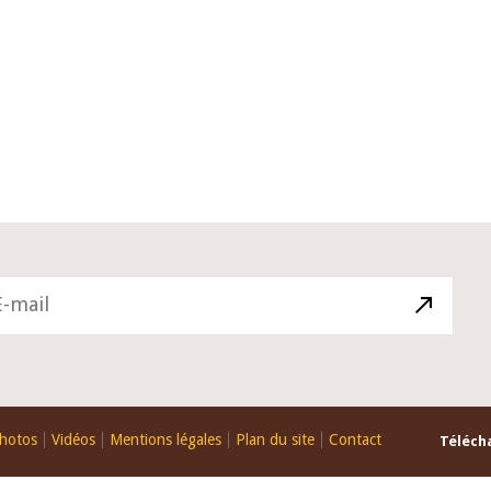
10 juin 2026
u Gouverneur Jean-
Allocution d'ouverture du Comité 
 lors de la cérémonie
Politique Monétaire de la BCEAO du
u rapport annuel 2025
juin 2026, prononcée par son Présid
Monsieur Jean-Claude Kassi BROU
hotos
Vidéos
Mentions légales
Plan du site
Contact
Télécha