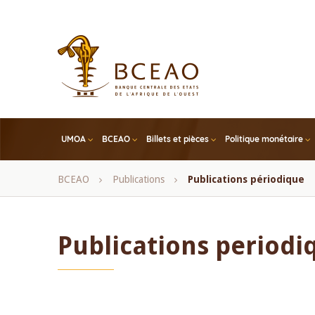
Skip
to
main
content
UMOA
BCEAO
Billets et pièces
Politique monétaire
Fil
BCEAO
Publications
Publications périodique
d'Ariane
Publications periodi