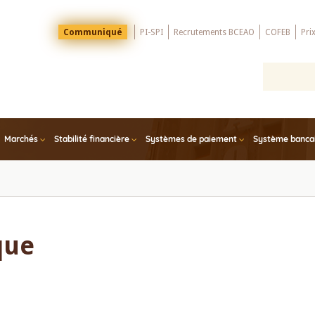
Menu
Communiqué
PI-SPI
Recrutements BCEAO
COFEB
Pri
Top
Marchés
Stabilité financière
Systèmes de paiement
Système bancair
que