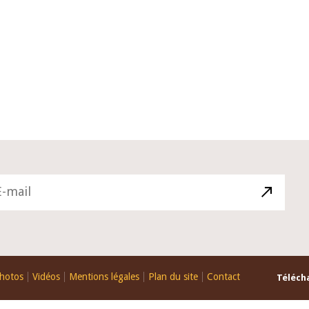
10 juin 2026
du Gouverneur Jean-
Allocution d'ouverture du Comité 
 lors de la cérémonie
Politique Monétaire de la BCEAO d
u rapport annuel 2025
juin 2026, prononcée par son Prési
Monsieur Jean-Claude Kassi BROU
hotos
Vidéos
Mentions légales
Plan du site
Contact
Télécha