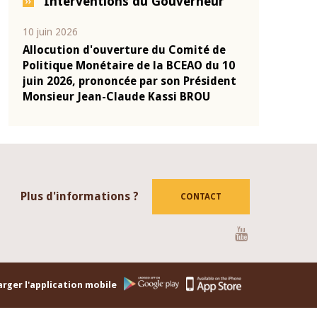
Interventions du Gouverneur
04 mars 2026
22 juillet 2026
de
Allocution d'ouverture du Comité de
Mot introdu
u 10
Politique Monétaire de la BCEAO du 4
Claude Kass
dent
mars 2026, prononcée par son Président
de présenta
Monsieur Jean-Claude Kassi BROU
de la BCEAO
Plus d'informations ?
CONTACT
Youtube
rger l'application mobile