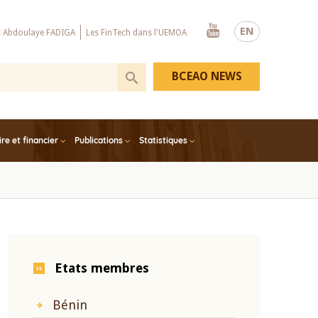
Youtube
EN
x Abdoulaye FADIGA
Les FinTech dans l'UEMOA
BCEAO NEWS
e et financier
Publications
Statistiques
Etats membres
Bénin