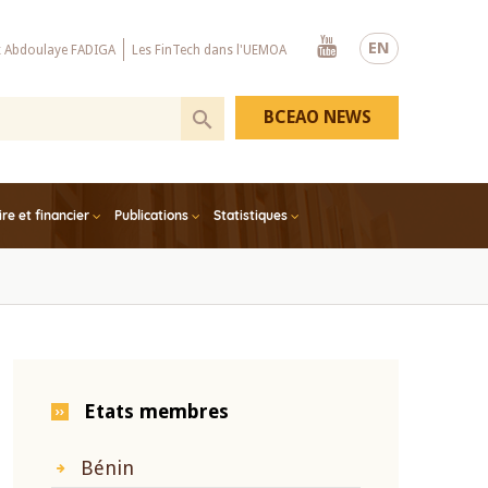
Youtube
EN
x Abdoulaye FADIGA
Les FinTech dans l'UEMOA
BCEAO NEWS
e et financier
Publications
Statistiques
Etats membres
Bénin