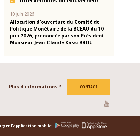
Interventions du Gouverneur
04 mars 2026
22 juill
mité de
Allocution d'ouverture du Comité de
Mot in
EAO du 10
Politique Monétaire de la BCEAO du 4
Claude
 Président
mars 2026, prononcée par son Président
de pré
 BROU
Monsieur Jean-Claude Kassi BROU
de la
Plus d'informations ?
CONTACT
Youtube
rger l'application mobile