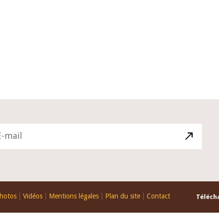
10 juin 2026
ctif du Gouverneur Jean-
Allocution d'ouverture du Co
i BROU lors de la cérémonie
Politique Monétaire de la BC
tion du rapport annuel 2025
juin 2026, prononcée par son
Monsieur Jean-Claude Kassi
hotos
Vidéos
Mentions légales
Plan du site
Contact
Télécha