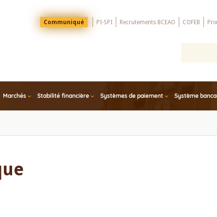
Menu
Communiqué
PI-SPI
Recrutements BCEAO
COFEB
Pri
Top
Marchés
Stabilité financière
Systèmes de paiement
Système bancair
que