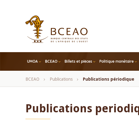
Skip
to
main
content
UMOA
BCEAO
Billets et pièces
Politique monétaire
Fil
BCEAO
Publications
Publications périodique
d'Ariane
Publications periodi