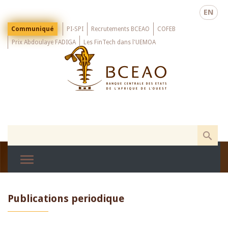
Skip
EN
to
main
Menu
Communiqué
PI-SPI
Recrutements BCEAO
COFEB
Top
content
Prix Abdoulaye FADIGA
Les FinTech dans l'UEMOA
Publications periodique