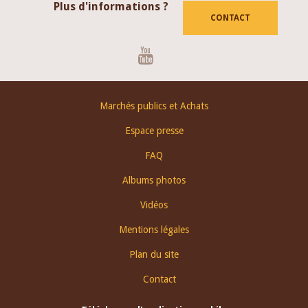
Plus d'informations ?
CONTACT
Youtube
Footer
Marchés publics et Achats
menu
Espace presse
FAQ
Albums photos
Vidéos
Mentions légales
Plan du site
Contact