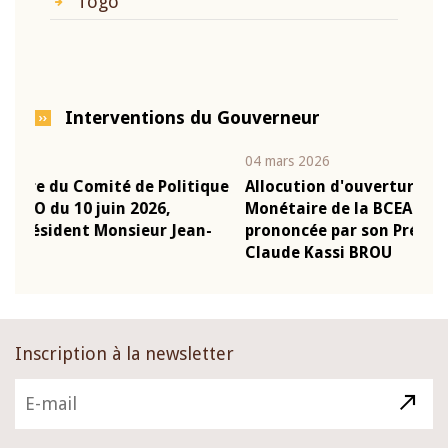
Togo
Interventions du Gouverneur
04 mars 2026
22 j
ique
Allocution d'ouverture du Comité de Politique
Mot
Monétaire de la BCEAO du 4 mars 2026,
Kas
n-
prononcée par son Président Monsieur Jean-
pré
Claude Kassi BROU
BC
Inscription à la newsletter