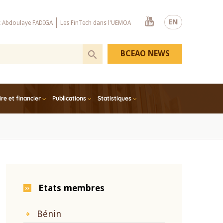
Youtube
EN
x Abdoulaye FADIGA
Les FinTech dans l'UEMOA
BCEAO NEWS
e et financier
Publications
Statistiques
Etats membres
Bénin