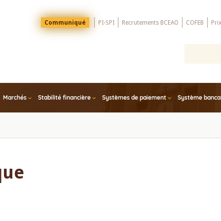
Menu
Communiqué
PI-SPI
Recrutements BCEAO
COFEB
Pri
Top
Marchés
Stabilité financière
Systèmes de paiement
Système bancair
que