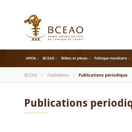
Skip
to
main
content
UMOA
BCEAO
Billets et pièces
Politique monétaire
Fil
BCEAO
Publications
Publications périodique
d'Ariane
Publications periodi