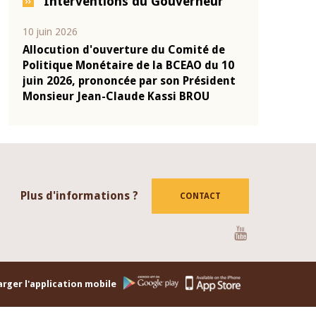
Interventions du Gouverneur
04 mars 2026
22 juillet 2026
de
Allocution d'ouverture du Comité de
Mot introdu
 10
Politique Monétaire de la BCEAO du 4
Claude Kassi
ent
mars 2026, prononcée par son Président
de présentat
Monsieur Jean-Claude Kassi BROU
de la BCEAO
Plus d'informations ?
CONTACT
Youtube
rger l'application mobile