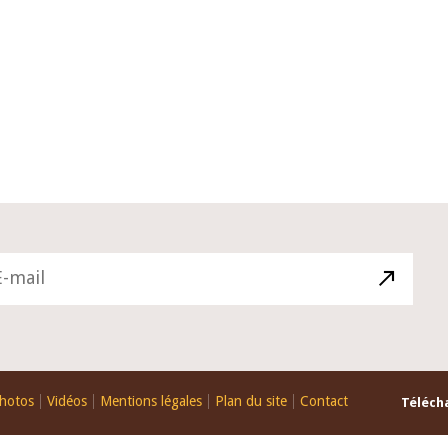
10 juin 2026
u Gouverneur Jean-
Allocution d'ouverture du Comité 
 lors de la cérémonie
Politique Monétaire de la BCEAO du
u rapport annuel 2025
juin 2026, prononcée par son Présid
Monsieur Jean-Claude Kassi BROU
hotos
Vidéos
Mentions légales
Plan du site
Contact
Télécha