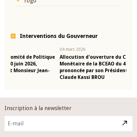
Togo
Interventions du Gouverneur
04 mars 2026
22 ju
que
Allocution d'ouverture du Comité de Politique
Mot
Monétaire de la BCEAO du 4 mars 2026,
Kas
-
prononcée par son Président Monsieur Jean-
pré
Claude Kassi BROU
BCE
Inscription à la newsletter