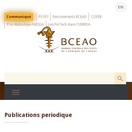
Skip
EN
to
main
Menu
Communiqué
PI-SPI
Recrutements BCEAO
COFEB
Top
content
Prix Abdoulaye FADIGA
Les FinTech dans l'UEMOA
Publications periodique