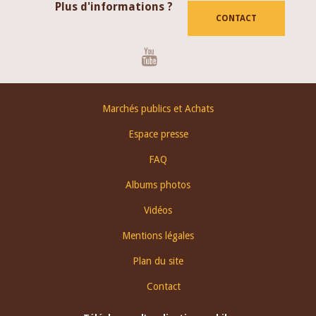
Plus d'informations ?
CONTACT
Youtube
Footer
Marchés publics et Achats
menu
Espace presse
FAQ
Albums photos
Vidéos
Mentions légales
Plan du site
Contact