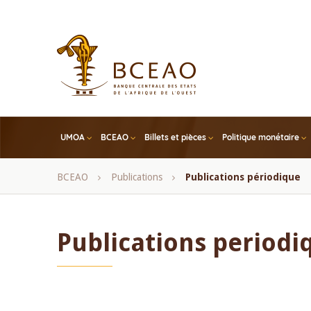
Skip
to
main
content
UMOA
BCEAO
Billets et pièces
Politique monétaire
Fil
BCEAO
Publications
Publications périodique
d'Ariane
Publications periodi