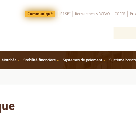
Menu
Communiqué
PI-SPI
Recrutements BCEAO
COFEB
Pri
Top
Marchés
Stabilité financière
Systèmes de paiement
Système bancair
que