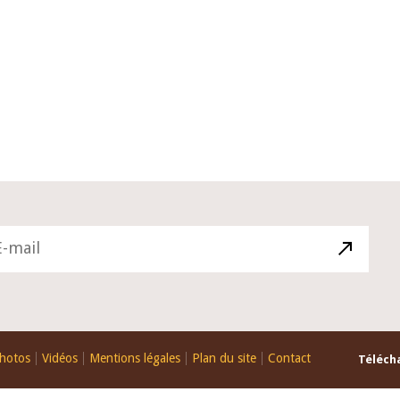
10 juin 2026
du Gouverneur Jean-
Allocution d'ouverture du Comité
U lors de la cérémonie
Politique Monétaire de la BCEAO d
du rapport annuel 2025
juin 2026, prononcée par son Prés
Monsieur Jean-Claude Kassi BROU
hotos
Vidéos
Mentions légales
Plan du site
Contact
Télécha