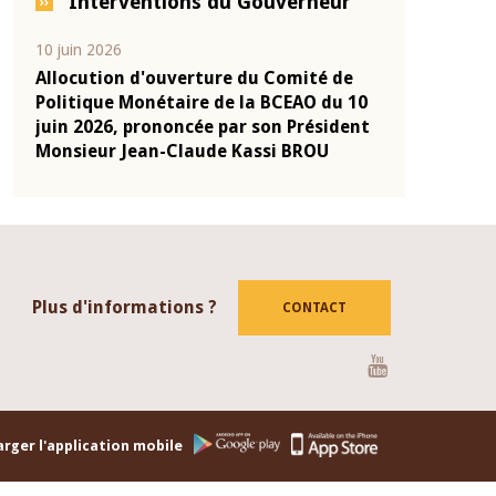
Interventions du Gouverneur
04 mars 2026
22 juillet 202
 de
Allocution d'ouverture du Comité de
Mot introd
u 10
Politique Monétaire de la BCEAO du 4
Claude Kas
ident
mars 2026, prononcée par son Président
de présent
Monsieur Jean-Claude Kassi BROU
de la BCEA
Plus d'informations ?
CONTACT
Youtube
rger l'application mobile