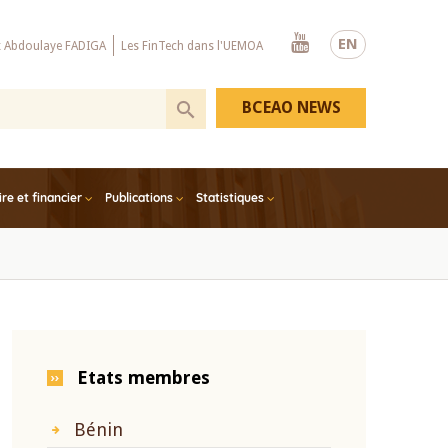
Youtube
EN
x Abdoulaye FADIGA
Les FinTech dans l'UEMOA
BCEAO NEWS
e et financier
Publications
Statistiques
Etats membres
Bénin