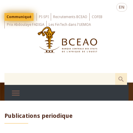
Skip
EN
to
main
Menu
Communiqué
PI-SPI
Recrutements BCEAO
COFEB
Top
content
Prix Abdoulaye FADIGA
Les FinTech dans l'UEMOA
Publications periodique