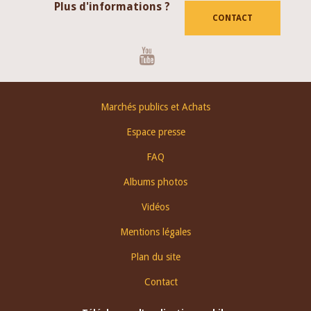
Plus d'informations ?
CONTACT
Youtube
Footer
Marchés publics et Achats
menu
Espace presse
FAQ
Albums photos
Vidéos
Mentions légales
Plan du site
Contact