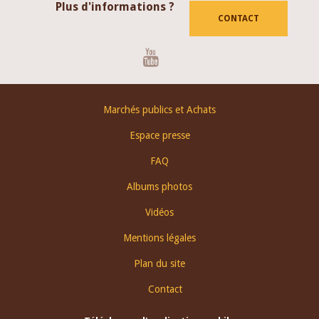
Plus d'informations ?
CONTACT
Youtube
Footer
Marchés publics et Achats
menu
Espace presse
FAQ
Albums photos
Vidéos
Mentions légales
Plan du site
Contact