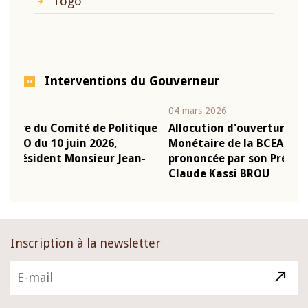
Togo
Interventions du Gouverneur
04 mars 2026
22 j
ique
Allocution d'ouverture du Comité de Politique
Mot
Monétaire de la BCEAO du 4 mars 2026,
Kas
n-
prononcée par son Président Monsieur Jean-
pré
Claude Kassi BROU
BC
Inscription à la newsletter