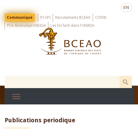
Skip
EN
to
main
Menu
Communiqué
PI-SPI
Recrutements BCEAO
COFEB
Top
content
Prix Abdoulaye FADIGA
Les FinTech dans l'UEMOA
Publications periodique